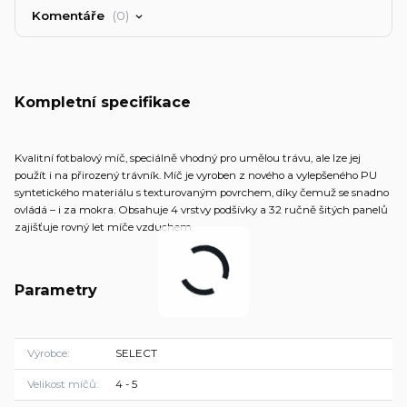
Komentáře
0
Kompletní specifikace
Kvalitní fotbalový míč, speciálně vhodný pro umělou trávu, ale lze jej
použít i na přirozený trávník. Míč je vyroben z nového a vylepšeného PU
syntetického materiálu s texturovaným povrchem, díky čemuž se snadno
ovládá – i za mokra. Obsahuje 4 vrstvy podšívky a 32 ručně šitých panelů
zajišťuje rovný let míče vzduchem.
Parametry
Výrobce
SELECT
Velikost míčů
4 - 5