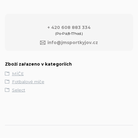
+ 420 608 883 334
(Po-Pá,8-17hod.)
info@jmsportkyjov.cz
Zboží zařazeno v kategoriích
MÍČE
Fotbalové míče
Select