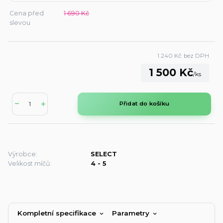
Cena před
1 690 Kč
slevou
1 240 Kč
bez DPH
1 500 Kč
/
ks
Přidat do košíku
Výrobce:
SELECT
Velikost míčů:
4 - 5
Kompletní specifikace
Parametry