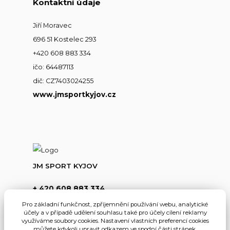
Kontaktní údaje
Jiří Moravec
696 51 Kostelec 293
+420 608 883 334
ičo: 64487113
dič: CZ7403024255
www.jmsportkyjov.cz
JM SPORT KYJOV
+ 420 608 883 334
(Po-Pá,8-17hod.)
Pro základní funkčnost, zpříjemnění používání webu, analytické
účely a v případě udělení souhlasu také pro účely cílení reklamy
info@jmsportkyjov.cz
využíváme soubory cookies. Nastavení vlastních preferencí cookies
můžete kdykoli upravit odkazem ve spodní části stránek.