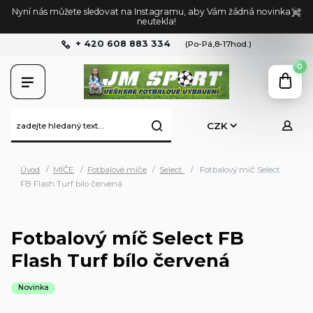
Nyní nás můžete sledovat na Instagramu, aby Vám žádná novinka již
neutekla!
+ 420 608 883 334
(Po-Pá,8-17hod.)
0
CZK
Úvod
MÍČE
Fotbalové míče
Select
Fotbalový míč Select
FB Flash Turf bílo červená
Fotbalový míč Select FB
Flash Turf bílo červená
Novinka