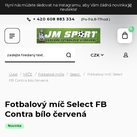
Nyní nás můžete sledovat na Instagramu, aby Vám žádná novinka již
neutekla!
+ 420 608 883 334
(Po-Pá,8-17hod.)
0
CZK
Úvod
MÍČE
Fotbalové míče
Select
Fotbalový míč Select
FB Contra bílo červená
Fotbalový míč Select FB
Contra bílo červená
Novinka