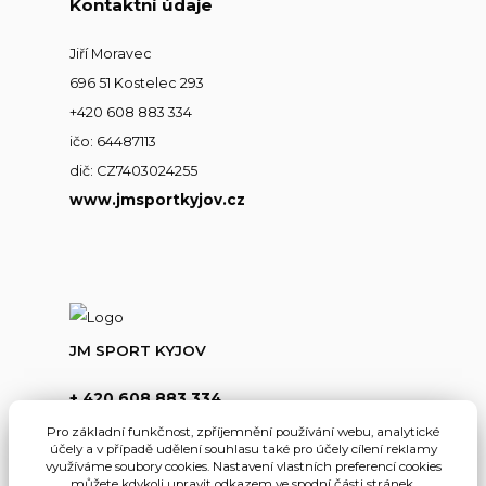
Kontaktní údaje
Jiří Moravec
696 51 Kostelec 293
+420 608 883 334
ičo: 64487113
dič: CZ7403024255
www.jmsportkyjov.cz
JM SPORT KYJOV
+ 420 608 883 334
(Po-Pá,8-17hod.)
Pro základní funkčnost, zpříjemnění používání webu, analytické
účely a v případě udělení souhlasu také pro účely cílení reklamy
info@jmsportkyjov.cz
využíváme soubory cookies. Nastavení vlastních preferencí cookies
můžete kdykoli upravit odkazem ve spodní části stránek.