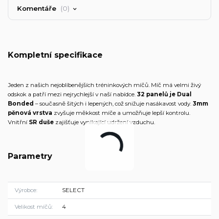
Komentáře
0
Kompletní specifikace
Jeden z našich nejoblíbenějších tréninkových míčů. Míč má velmi živý
odskok a patří mezi nejrychlejší v naší nabídce.
32 panelů je Dual
Bonded
– současně šitých i lepených, což snižuje nasákavost vody.
3mm
pěnová vrstva
zvyšuje měkkost míče a umožňuje lepší kontrolu.
Vnitřní
SR duše
zajišťuje vynikající udržení vzduchu.
Parametry
Výrobce
SELECT
Velikost míčů
4