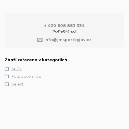
+ 420 608 883 334
(Po-Pá,8-17hod.)
info@jmsportkyjov.cz
Zboží zařazeno v kategoriích
MÍČE
Fotbalové míče
Select