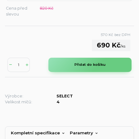
Cena před
820 Kč
slevou
570 Kč
bez DPH
690 Kč
/
ks
Přidat do košíku
Výrobce:
SELECT
Velikost míčů:
4
Kompletní specifikace
Parametry