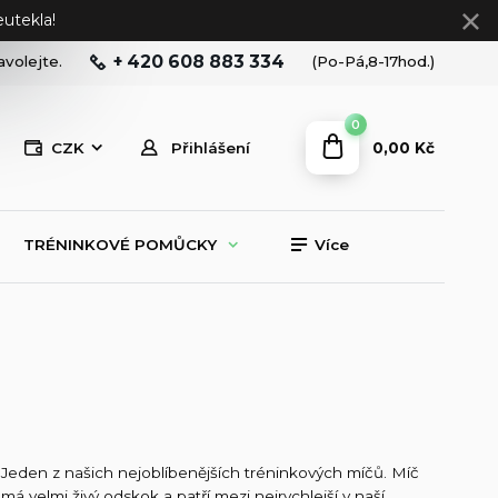
utekla!
+ 420 608 883 334
avolejte.
(Po-Pá,8-17hod.)
0
0,00 Kč
CZK
Přihlášení
TRÉNINKOVÉ POMŮCKY
Více
Jeden z našich nejoblíbenějších tréninkových míčů. Míč
má velmi živý odskok a patří mezi nejrychlejší v naší