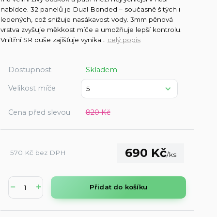
nabídce. 32 panelů je Dual Bonded – současně šitých i
lepených, což snižuje nasákavost vody. 3mm pěnová
vrstva zvyšuje měkkost míče a umožňuje lepší kontrolu.
Vnitřní SR duše zajišťuje vynika...
celý popis
Dostupnost
Skladem
Velikost míče
Cena před slevou
820 Kč
690 Kč
570 Kč
bez DPH
/
ks
Přidat do košíku