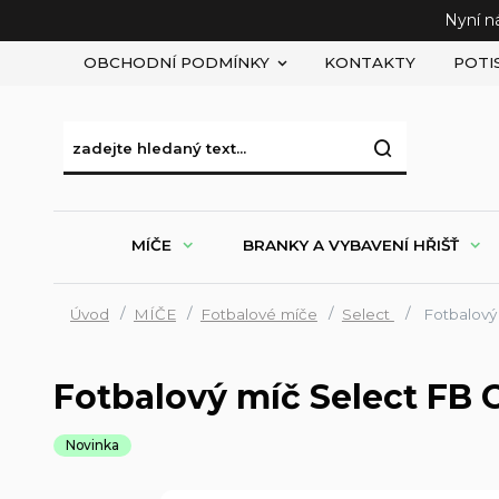
Nyní n
OBCHODNÍ PODMÍNKY
KONTAKTY
POTI
MÍČE
BRANKY A VYBAVENÍ HŘIŠŤ
Úvod
MÍČE
Fotbalové míče
Select
Fotbalový 
Fotbalový míč Select FB C
Novinka