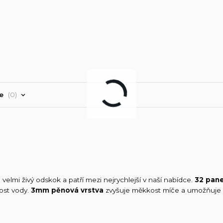
ře
0
elmi živý odskok a patří mezi nejrychlejší v naší nabídce.
32 pane
ost vody.
3mm pěnová vrstva
zvyšuje měkkost míče a umožňuje l