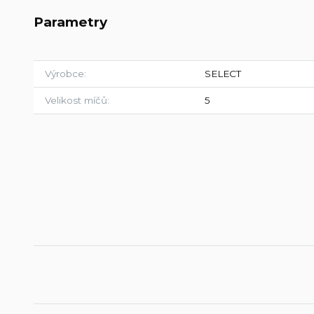
Parametry
Výrobce
SELECT
Velikost míčů
5