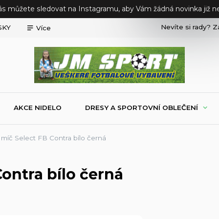
ás můžete sledovat na Instagramu, aby Vám žádná novinka již ne
Nevíte si rady? Z
SKY
Více
AKCE NIDELO
DRESY A SPORTOVNÍ OBLEČENÍ
míč Select FB Contra bílo černá
ontra bílo černá