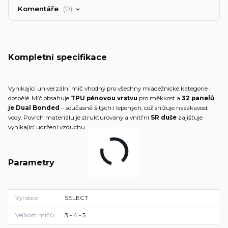
Komentáře
0
Kompletní specifikace
Vynikající univerzální míč vhodný pro všechny mládežnické kategorie i
dospělé. Míč obsahuje
TPU pěnovou vrstvu
pro měkkost a
32 panelů
je Dual Bonded
– současně šitých i lepených, což snižuje nasákavost
vody. Povrch materiálu je strukturovaný a vnitřní
SR duše
zajišťuje
vynikající udržení vzduchu.
Parametry
Výrobce
SELECT
Velikost míčů
3 - 4 - 5