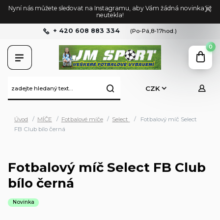
Nyní nás můžete sledovat na Instagramu, aby Vám žádná novinka již
neutekla!
+ 420 608 883 334
(Po-Pá,8-17hod.)
0
CZK
Úvod
MÍČE
Fotbalové míče
Select
Fotbalový míč Select
FB Club bílo černá
Fotbalový míč Select FB Club
bílo černá
Novinka