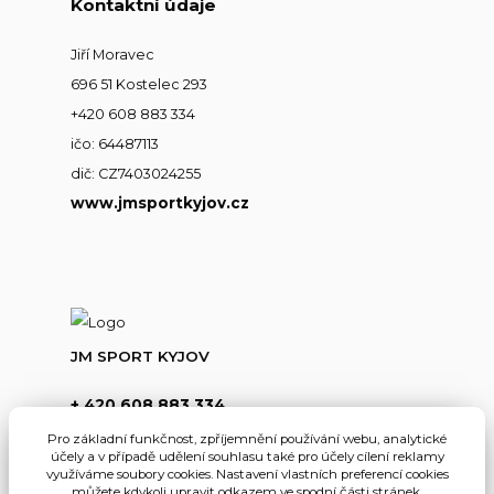
Kontaktní údaje
Jiří Moravec
696 51 Kostelec 293
+420 608 883 334
ičo: 64487113
dič: CZ7403024255
www.jmsportkyjov.cz
JM SPORT KYJOV
+ 420 608 883 334
(Po-Pá,8-17hod.)
Pro základní funkčnost, zpříjemnění používání webu, analytické
účely a v případě udělení souhlasu také pro účely cílení reklamy
info@jmsportkyjov.cz
využíváme soubory cookies. Nastavení vlastních preferencí cookies
můžete kdykoli upravit odkazem ve spodní části stránek.