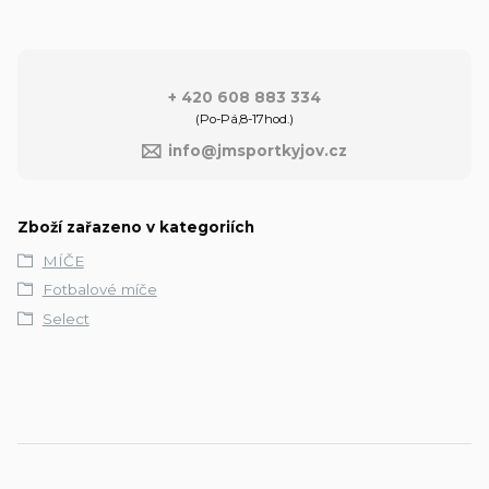
+ 420 608 883 334
(Po-Pá,8-17hod.)
info@jmsportkyjov.cz
Zboží zařazeno v kategoriích
MÍČE
Fotbalové míče
Select