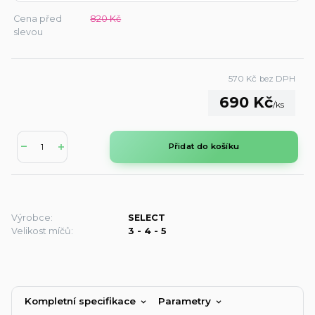
Cena před
820 Kč
slevou
570 Kč
bez DPH
690 Kč
/
ks
Přidat do košíku
Výrobce:
SELECT
Velikost míčů:
3 - 4 - 5
Kompletní specifikace
Parametry