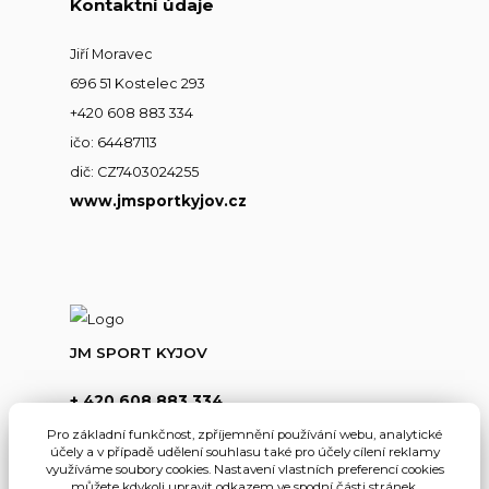
Kontaktní údaje
Jiří Moravec
696 51 Kostelec 293
+420 608 883 334
ičo: 64487113
dič: CZ7403024255
www.jmsportkyjov.cz
JM SPORT KYJOV
+ 420 608 883 334
(Po-Pá,8-17hod.)
Pro základní funkčnost, zpříjemnění používání webu, analytické
účely a v případě udělení souhlasu také pro účely cílení reklamy
info@jmsportkyjov.cz
využíváme soubory cookies. Nastavení vlastních preferencí cookies
můžete kdykoli upravit odkazem ve spodní části stránek.