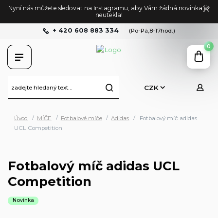
Nyní nás můžete sledovat na Instagramu, aby Vám žádná novinka již
neutekla!
+ 420 608 883 334
(Po-Pá,8-17hod.)
0
CZK
Úvod
MÍČE
Fotbalové míče
Adidas
Fotbalový míč adidas
UCL Competition
Fotbalový míč adidas UCL
Competition
Novinka