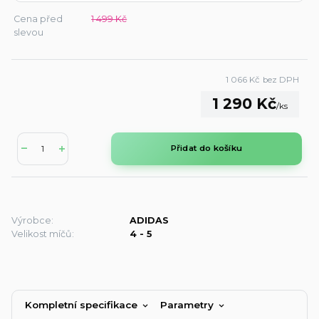
Cena před
1 499 Kč
slevou
1 066 Kč
bez DPH
1 290 Kč
/
ks
Přidat do košíku
Výrobce:
ADIDAS
Velikost míčů:
4 - 5
Kompletní specifikace
Parametry