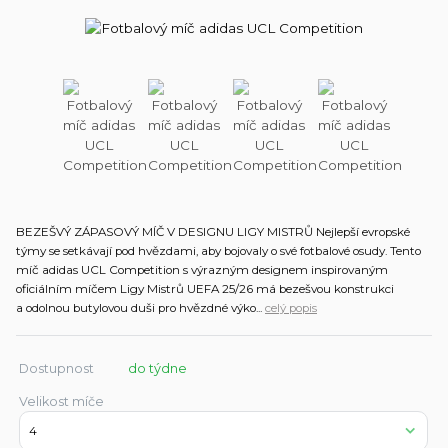
BEZEŠVÝ ZÁPASOVÝ MÍČ V DESIGNU LIGY MISTRŮ Nejlepší evropské
týmy se setkávají pod hvězdami, aby bojovaly o své fotbalové osudy. Tento
míč adidas UCL Competition s výrazným designem inspirovaným
oficiálním míčem Ligy Mistrů UEFA 25/26 má bezešvou konstrukci
a odolnou butylovou duši pro hvězdné výko...
celý popis
Dostupnost
do týdne
Velikost míče