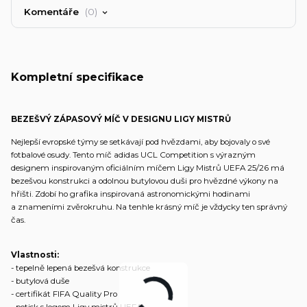
Komentáře
0
Kompletní specifikace
BEZEŠVÝ ZÁPASOVÝ MÍČ V DESIGNU LIGY MISTRŮ
Nejlepší evropské týmy se setkávají pod hvězdami, aby bojovaly o své
fotbalové osudy. Tento míč adidas UCL Competition s výrazným
designem inspirovaným oficiálním míčem Ligy Mistrů UEFA 25/26 má
bezešvou konstrukci a odolnou butylovou duši pro hvězdné výkony na
hřišti. Zdobí ho grafika inspirovaná astronomickými hodinami
a znameními zvěrokruhu. Na tenhle krásný míč je vždycky ten správný
čas.
Vlastnosti:
- tepelně lepená bezešvá konstrukce
- butylová duše
- certifikát FIFA Quality Pro