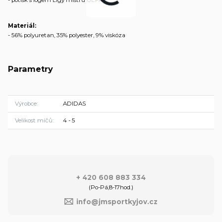
- potisk s logem Ligy mistrů UEFA
Materiál:
- 56% polyuretan, 35% polyester, 9% viskóza
Parametry
Výrobce
ADIDAS
Velikost míčů
4 - 5
+ 420 608 883 334
(Po-Pá,8-17hod.)
info@jmsportkyjov.cz