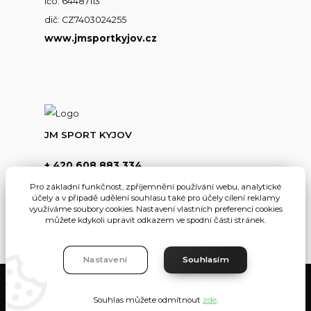
ičo: 64487113
dič: CZ7403024255
www.jmsportkyjov.cz
JM SPORT KYJOV
+ 420 608 883 334
(Po-Pá,8-17hod.)
Pro základní funkčnost, zpříjemnění používání webu, analytické
účely a v případě udělení souhlasu také pro účely cílení reklamy
info@jmsportkyjov.cz
využíváme soubory cookies. Nastavení vlastních preferencí cookies
můžete kdykoli upravit odkazem ve spodní části stránek.
Nastavení
Souhlasím
JMKyjov
Souhlas můžete odmítnout
zde
.
Vytvořeno na
Eshop-rychle.cz