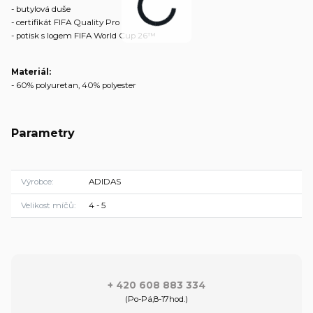
- butylová duše
- certifikát FIFA Quality Pro
- potisk s logem FIFA World Cup 26™
Materiál:
- 60% polyuretan, 40% polyester
Parametry
Výrobce
ADIDAS
Velikost míčů
4 - 5
+ 420 608 883 334
(Po-Pá,8-17hod.)