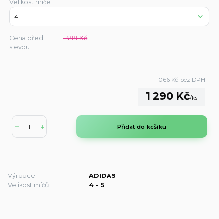
Velikost míče
Cena před
1 499 Kč
slevou
1 066 Kč
bez DPH
1 290 Kč
/
ks
Přidat do košíku
Výrobce:
ADIDAS
Velikost míčů:
4 - 5