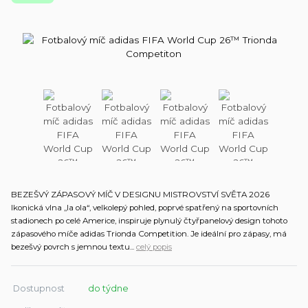
BEZEŠVÝ ZÁPASOVÝ MÍČ V DESIGNU MISTROVSTVÍ SVĚTA 2026
Ikonická vlna „la ola“, velkolepý pohled, poprvé spatřený na sportovních
stadionech po celé Americe, inspiruje plynulý čtyřpanelový design tohoto
zápasového míče adidas Trionda Competition. Je ideální pro zápasy, má
bezešvý povrch s jemnou textu...
celý popis
Dostupnost
do týdne