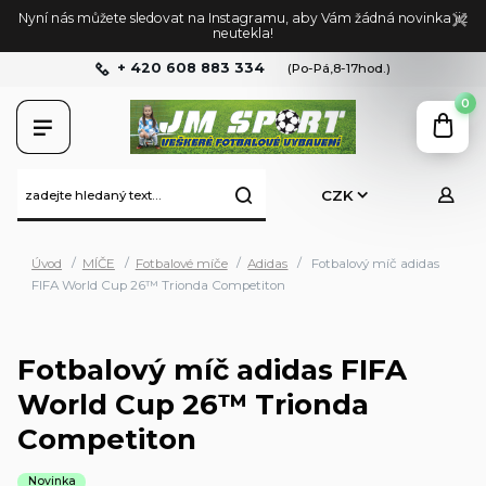
Nyní nás můžete sledovat na Instagramu, aby Vám žádná novinka již
neutekla!
+ 420 608 883 334
(Po-Pá,8-17hod.)
0
CZK
Úvod
MÍČE
Fotbalové míče
Adidas
Fotbalový míč adidas
FIFA World Cup 26™ Trionda Competiton
Fotbalový míč adidas FIFA
World Cup 26™ Trionda
Competiton
Novinka