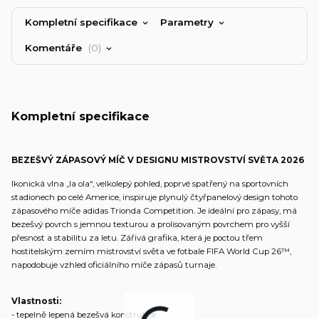
Kompletní specifikace
Parametry
Komentáře
0
Kompletní specifikace
BEZEŠVÝ ZÁPASOVÝ MÍČ V DESIGNU MISTROVSTVÍ SVĚTA 2026
Ikonická vlna „la ola“, velkolepý pohled, poprvé spatřený na sportovních
stadionech po celé Americe, inspiruje plynulý čtyřpanelový design tohoto
zápasového míče adidas Trionda Competition. Je ideální pro zápasy, má
bezešvý povrch s jemnou texturou a prolisovaným povrchem pro vyšší
přesnost a stabilitu za letu. Zářivá grafika, která je poctou třem
hostitelským zemím mistrovství světa ve fotbale FIFA World Cup 26™,
napodobuje vzhled oficiálního míče zápasů turnaje.
Vlastnosti:
- tepelně lepená bezešvá konstrukce