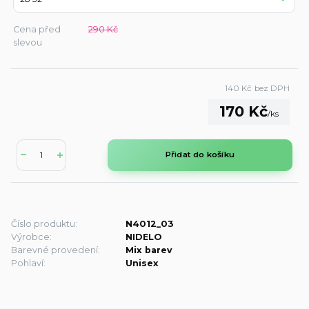
Cena před
290 Kč
slevou
140 Kč
bez DPH
170 Kč
/
ks
Přidat do košíku
Číslo produktu:
N4012_03
Výrobce:
NIDELO
Barevné provedení:
Mix barev
Pohlaví:
Unisex