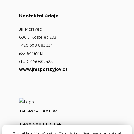
Kontaktní údaje
Jiří Moravec
696 51 Kostelec 293
+420 608 883 334
ičo: 64487113
dič: CZ7403024255
www.jmsportkyjov.cz
JM SPORT KYJOV
+ 420 608 883 334
(Po-Pá,8-17hod.)
Pro základní funkčnost, zpříjemnění používání webu, analytické