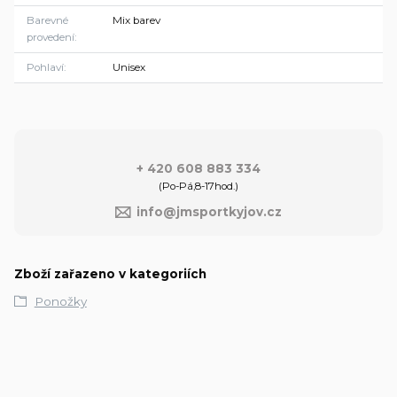
Barevné
Mix barev
provedení
Pohlaví
Unisex
+ 420 608 883 334
(Po-Pá,8-17hod.)
info@jmsportkyjov.cz
Zboží zařazeno v kategoriích
Ponožky