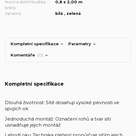
Horní a dolní hloubka
0,8 x 2,00 m
brány:
Varianta:
bílá , zelená
Kompletní specifikace
Parametry
Komentáře
0
Kompletní specifikace
Dlouhá životnost: Sítě dosahují vysoké pevnosti ve
spojích ok
Jednoduchá montáž: Označení rohů a tvar sítí
usnadňuje jejich montáž
Lahodí oku: Technika pletení propůjčuje sítím jejich