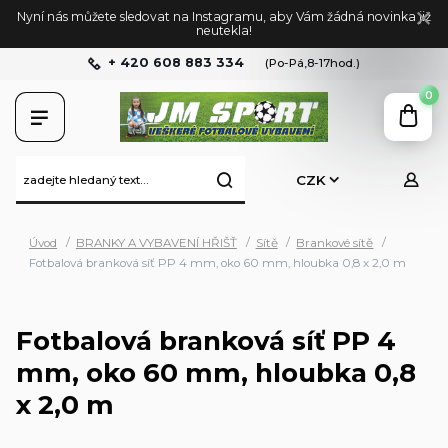
Nyní nás můžete sledovat na Instagramu, aby Vám žádná novinka již
neutekla!
+ 420 608 883 334
(Po-Pá,8-17hod.)
0
CZK
Úvod
BRANKY A VYBAVENÍ HŘIŠŤ
Sítě
Brankové sítě
Fotbalová branková síť PP 4 mm, oko 60 mm, hloubka 0,8 x 2,0 m
Fotbalová branková síť PP 4
mm, oko 60 mm, hloubka 0,8
x 2,0 m