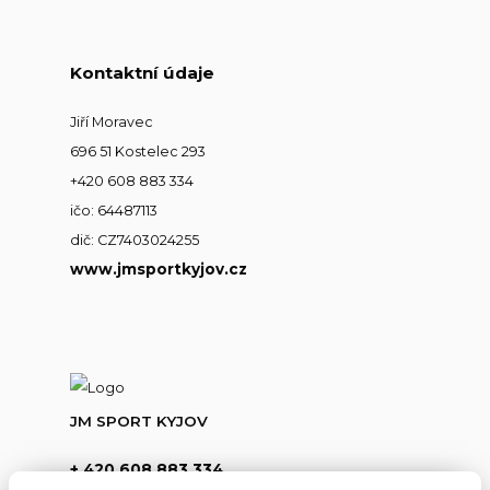
Kontaktní údaje
Jiří Moravec
696 51 Kostelec 293
+420 608 883 334
ičo: 64487113
dič: CZ7403024255
www.jmsportkyjov.cz
JM SPORT KYJOV
+ 420 608 883 334