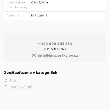
Horní a dolní
0,8 x 2,00 m
hloubka brány
Varianta
bílá , zelená
+ 420 608 883 334
(Po-Pá,8-17hod.)
info@jmsportkyjov.cz
Zboží zařazeno v kategoriích
Sítě
Brankové sítě