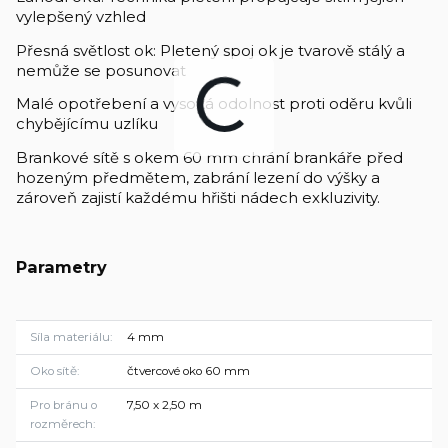
vylepšený vzhled
Přesná světlost ok: Pletený spoj ok je tvarově stálý a
nemůže se posunovat
Malé opotřebení a vysoká odolnost proti oděru kvůli
chybějícímu uzlíku
Brankové sítě s okem 60 mm chrání brankáře před
hozeným předmětem, zabrání lezení do výšky a
zároveň zajistí každému hřišti nádech exkluzivity.
Parametry
Síla materiálu
4 mm
Oko sítě
čtvercové oko 60 mm
Pro bránu o
7,50 x 2,50 m
rozměrech