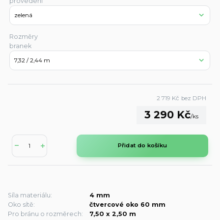
provedení
Rozměry
branek
2 719 Kč
bez DPH
3 290 Kč
/
ks
Přidat do košíku
Síla materiálu:
4 mm
Oko sítě:
čtvercové oko 60 mm
Pro bránu o rozměrech:
7,50 x 2,50 m