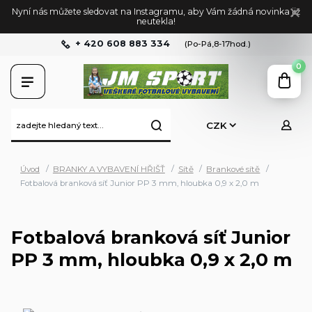
Nyní nás můžete sledovat na Instagramu, aby Vám žádná novinka již
neutekla!
+ 420 608 883 334
(Po-Pá,8-17hod.)
0
CZK
Úvod
BRANKY A VYBAVENÍ HŘIŠŤ
Sítě
Brankové sítě
Fotbalová branková síť Junior PP 3 mm, hloubka 0,9 x 2,0 m
Fotbalová branková síť Junior
PP 3 mm, hloubka 0,9 x 2,0 m