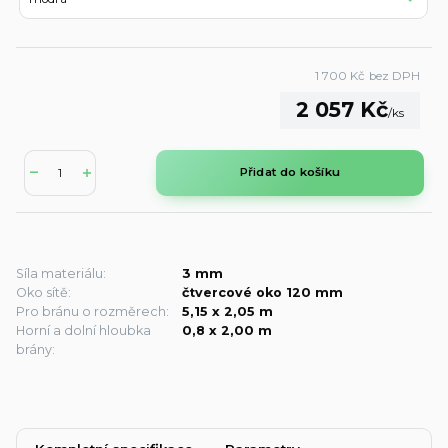
1 700 Kč
bez DPH
2 057 Kč
/
ks
Přidat do košíku
Síla materiálu:
3 mm
Oko sítě:
čtvercové oko 120 mm
Pro bránu o rozměrech:
5,15 x 2,05 m
Horní a dolní hloubka
0,8 x 2,00 m
brány: