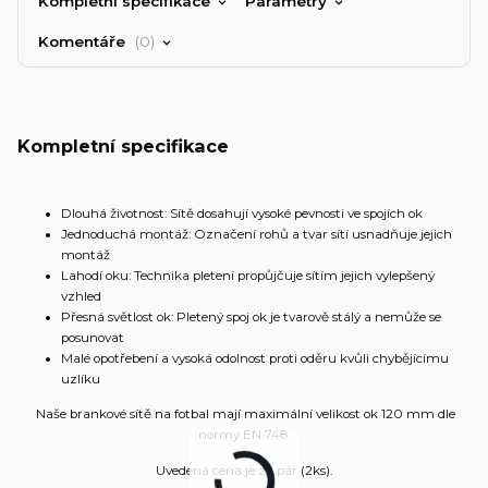
Kompletní specifikace
Parametry
Komentáře
0
Kompletní specifikace
Dlouhá životnost: Sítě dosahují vysoké pevnosti ve spojích ok
Jednoduchá montáž: Označení rohů a tvar sítí usnadňuje jejich
montáž
Lahodí oku: Technika pletení propůjčuje sítím jejich vylepšený
vzhled
Přesná světlost ok: Pletený spoj ok je tvarově stálý a nemůže se
posunovat
Malé opotřebení a vysoká odolnost proti oděru kvůli chybějícímu
uzlíku
Naše brankové sítě na fotbal mají maximální velikost ok 120 mm dle
normy EN 748.
Uvedená cena je za pár (2ks).