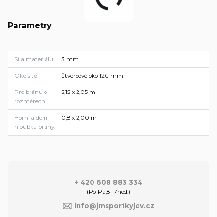
Parametry
Síla materiálu
3 mm
Oko sítě
čtvercové oko 120 mm
Pro bránu o
5,15 x 2,05 m
rozměrech
Horní a dolní
0,8 x 2,00 m
hloubka brány
+ 420 608 883 334
(Po-Pá,8-17hod.)
info@jmsportkyjov.cz