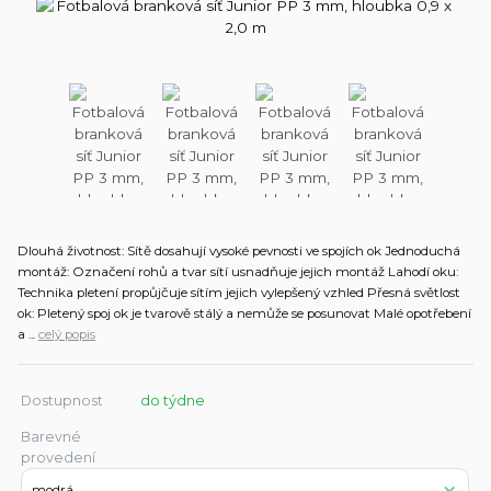
Dlouhá životnost: Sítě dosahují vysoké pevnosti ve spojích ok Jednoduchá
montáž: Označení rohů a tvar sítí usnadňuje jejich montáž Lahodí oku:
Technika pletení propůjčuje sítím jejich vylepšený vzhled Přesná světlost
ok: Pletený spoj ok je tvarově stálý a nemůže se posunovat Malé opotřebení
a ...
celý popis
Dostupnost
do týdne
Barevné
provedení