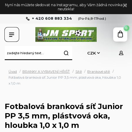
Nyní nás můžete sledovat na Instagramu, aby Vám žádná novinka již
neutekla!
+ 420 608 883 334
(Po-Pá,8-17hod.)
0
CZK
Úvod
BRANKY A VYBAVENÍ HŘIŠŤ
Sítě
Brankové sítě
Fotbalová branková síť Junior PP 3,5 mm, plástvová oka, hloubka 1,0
x 1,0 m
Fotbalová branková síť Junior
PP 3,5 mm, plástvová oka,
hloubka 1,0 x 1,0 m