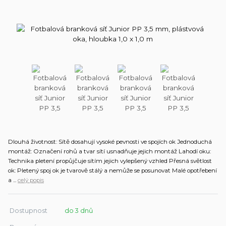
Dlouhá životnost: Sítě dosahují vysoké pevnosti ve spojích ok Jednoduchá
montáž: Označení rohů a tvar sítí usnadňuje jejich montáž Lahodí oku:
Technika pletení propůjčuje sítím jejich vylepšený vzhled Přesná světlost
ok: Pletený spoj ok je tvarově stálý a nemůže se posunovat Malé opotřebení
a ...
celý popis
Dostupnost
do 3 dnů