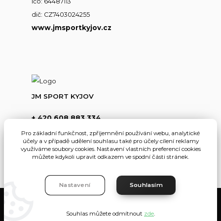
ičo: 64487113
dič: CZ7403024255
www.jmsportkyjov.cz
JM SPORT KYJOV
+ 420 608 883 334
(Po-Pá,8-17hod.)
Pro základní funkčnost, zpříjemnění používání webu, analytické
účely a v případě udělení souhlasu také pro účely cílení reklamy
info@jmsportkyjov.cz
využíváme soubory cookies. Nastavení vlastních preferencí cookies
můžete kdykoli upravit odkazem ve spodní části stránek.
Nastavení
Souhlasím
JMKyjov
Souhlas můžete odmítnout
zde
.
Vytvořeno na
Eshop-rychle.cz