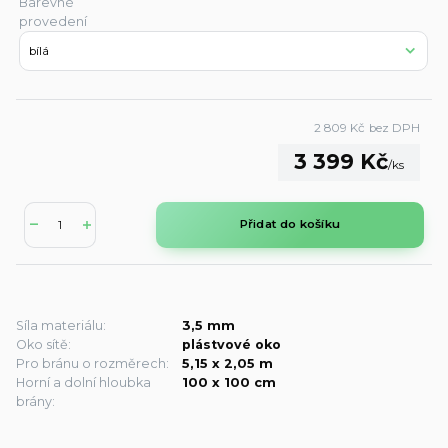
Barevné
provedení
2 809 Kč
bez DPH
3 399 Kč
/
ks
Přidat do košíku
Síla materiálu:
3,5 mm
Oko sítě:
plástvové oko
Pro bránu o rozměrech:
5,15 x 2,05 m
Horní a dolní hloubka
100 x 100 cm
brány: