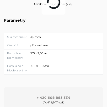
Uvedená cena je za pár (2ks).
Parametry
Síla materiálu
3,5 mm
Oko sítě
plástvové oko
Pro bránu o
5,15 x 2,05 m
rozměrech
Horní a dolní
100 x 100 cm
hloubka brány
+ 420 608 883 334
(Po-Pá,8-17hod.)