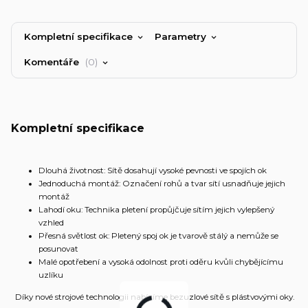
Kompletní specifikace
Parametry
Komentáře
0
Kompletní specifikace
Dlouhá životnost: Sítě dosahují vysoké pevnosti ve spojích ok
Jednoduchá montáž: Označení rohů a tvar sítí usnadňuje jejich
montáž
Lahodí oku: Technika pletení propůjčuje sítím jejich vylepšený
vzhled
Přesná světlost ok: Pletený spoj ok je tvarově stálý a nemůže se
posunovat
Malé opotřebení a vysoká odolnost proti oděru kvůli chybějícímu
uzlíku
Díky nové strojové technologii nabízíme bezuzlové sítě s plástvovými oky.