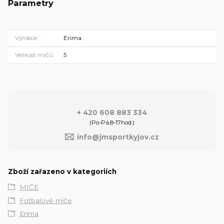
Parametry
Výrobce
Erima
Velikost míčů
5
+ 420 608 883 334
(Po-Pá,8-17hod.)
info@jmsportkyjov.cz
Zboží zařazeno v kategoriích
MÍČE
Fotbalové míče
Erima