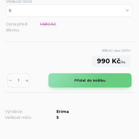
Velikost míče
Cena před
1 680 Kč
slevou
818 Kč
bez DPH
990 Kč
/
ks
Přidat do košíku
Výrobce:
Erima
Velikost míčů:
5