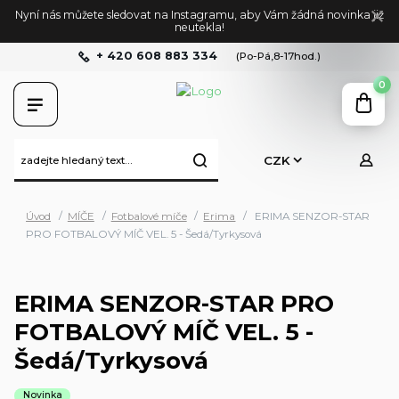
Nyní nás můžete sledovat na Instagramu, aby Vám žádná novinka již
neutekla!
+ 420 608 883 334
(Po-Pá,8-17hod.)
0
CZK
Úvod
MÍČE
Fotbalové míče
Erima
ERIMA SENZOR-STAR
PRO FOTBALOVÝ MÍČ VEL. 5 - Šedá/Tyrkysová
ERIMA SENZOR-STAR PRO
FOTBALOVÝ MÍČ VEL. 5 -
Šedá/Tyrkysová
Novinka