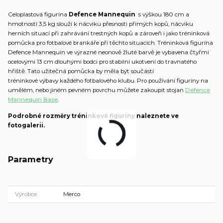
Celoplastová figurína
Defence Mannequin
s výškou 180 cm a
hmotností 3,5 kg slouží k nácviku přesnosti přímých kopů, nácviku
herních situací při zahrávání trestných kopů a zároveň i jako tréninková
pomůcka pro fotbalové brankáře při těchto situacích. Tréninková figurína
Defence Mannequin ve výrazné neonově žluté barvě je vybavena čtyřmi
ocelovými 13 cm dlouhými bodci pro stabilní ukotvení do travnatého
hřiště. Tato užitečná pomůcka by měla být součástí
tréninkové výbavy každého fotbalového klubu. Pro používání figuríny na
umělém, nebo jiném pevném povrchu můžete zakoupit stojan
Defence
Mannequin Base
.
Podrobné rozměry tréninkové figuríny naleznete ve
fotogalerii.
Parametry
Výrobce
Merco