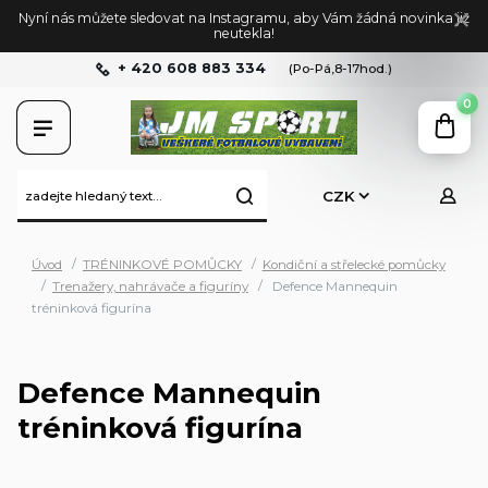
Nyní nás můžete sledovat na Instagramu, aby Vám žádná novinka již
neutekla!
+ 420 608 883 334
(Po-Pá,8-17hod.)
0
CZK
Úvod
TRÉNINKOVÉ POMŮCKY
Kondiční a střelecké pomůcky
Trenažery, nahrávače a figuríny
Defence Mannequin
tréninková figurína
Defence Mannequin
tréninková figurína