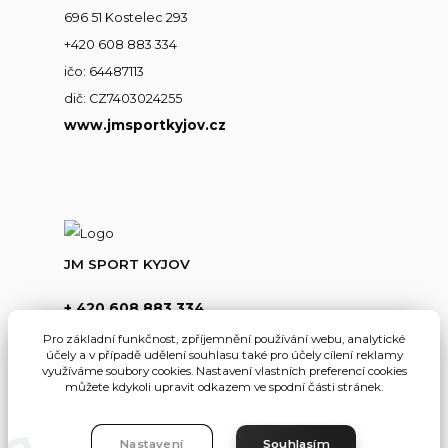
696 51 Kostelec 293
+420 608 883 334
ičo: 64487113
dič: CZ7403024255
www.jmsportkyjov.cz
JM SPORT KYJOV
+ 420 608 883 334
(Po-Pá,8-17hod.)
Pro základní funkčnost, zpříjemnění používání webu, analytické
účely a v případě udělení souhlasu také pro účely cílení reklamy
info@jmsportkyjov.cz
využíváme soubory cookies. Nastavení vlastních preferencí cookies
můžete kdykoli upravit odkazem ve spodní části stránek.
Nastavení
Souhlasím