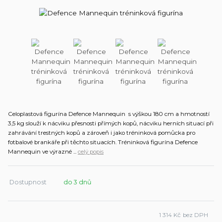
Celoplastová figurína Defence Mannequin s výškou 180 cm a hmotností
3,5 kg slouží k nácviku přesnosti přímých kopů, nácviku herních situací při
zahrávání trestných kopů a zároveň i jako tréninková pomůcka pro
fotbalové brankáře při těchto situacích. Tréninková figurína Defence
Mannequin ve výrazné ...
celý popis
Dostupnost
do 3 dnů
1 314 Kč
bez DPH