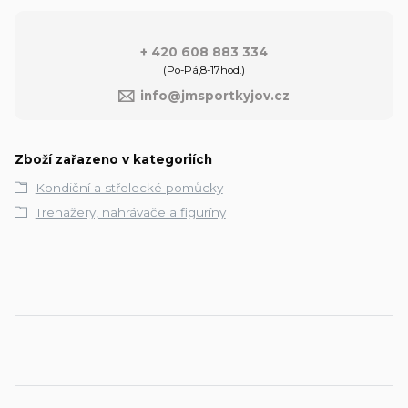
+ 420 608 883 334
(Po-Pá,8-17hod.)
info@jmsportkyjov.cz
Zboží zařazeno v kategoriích
Kondiční a střelecké pomůcky
Trenažery, nahrávače a figuríny