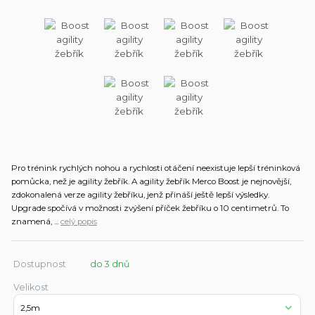
Pro trénink rychlých nohou a rychlosti otáčení neexistuje lepší tréninková
pomůcka, než je agility žebřík. A agility žebřík Merco Boost je nejnovější,
zdokonalená verze agility žebříku, jenž přináší ještě lepší výsledky.
Upgrade spočívá v možnosti zvýšení příček žebříku o 10 centimetrů. To
znamená, ...
celý popis
Dostupnost
do 3 dnů
Velikost