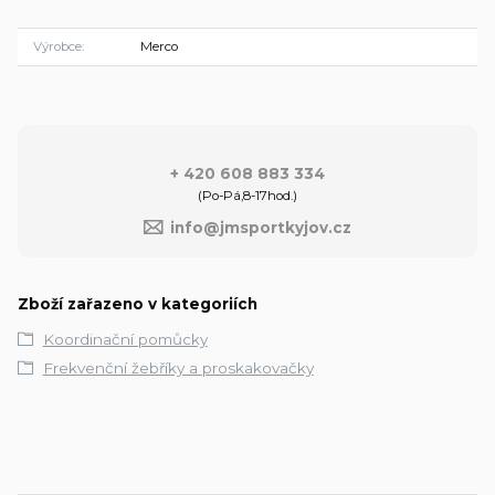
Výrobce
Merco
+ 420 608 883 334
(Po-Pá,8-17hod.)
info@jmsportkyjov.cz
Zboží zařazeno v kategoriích
Koordinační pomůcky
Frekvenční žebříky a proskakovačky