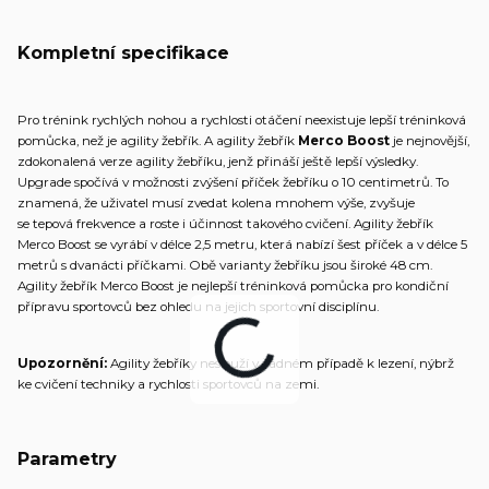
Kompletní specifikace
Pro trénink rychlých nohou a rychlosti otáčení neexistuje lepší tréninková
pomůcka, než je agility žebřík. A agility žebřík
Merco Boost
je nejnovější,
zdokonalená verze agility žebříku, jenž přináší ještě lepší výsledky.
Upgrade spočívá v možnosti zvýšení příček žebříku o 10 centimetrů. To
znamená, že uživatel musí zvedat kolena mnohem výše, zvyšuje
se tepová frekvence a roste i účinnost takového cvičení. Agility žebřík
Merco Boost se vyrábí v délce 2,5 metru, která nabízí šest příček a v délce 5
metrů s dvanácti příčkami. Obě varianty žebříku jsou široké 48 cm.
Agility žebřík Merco Boost je nejlepší tréninková pomůcka pro kondiční
přípravu sportovců bez ohledu na jejich sportovní disciplínu.
Upozornění:
Agility žebříky neslouží v žádném případě k lezení, nýbrž
ke cvičení techniky a rychlosti sportovců na zemi.
Parametry