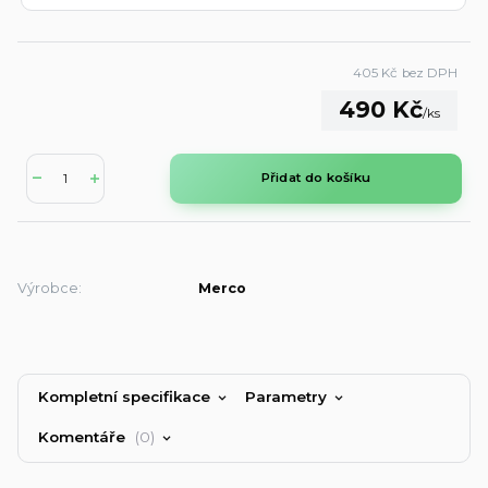
405 Kč
bez DPH
490 Kč
/
ks
Přidat do košíku
Výrobce:
Merco
Kompletní specifikace
Parametry
Komentáře
0