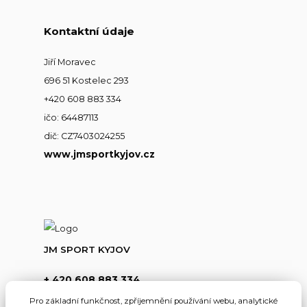
Kontaktní údaje
Jiří Moravec
696 51 Kostelec 293
+420 608 883 334
ičo: 64487113
dič: CZ7403024255
www.jmsportkyjov.cz
JM SPORT KYJOV
+ 420 608 883 334
(Po-Pá,8-17hod.)
Pro základní funkčnost, zpříjemnění používání webu, analytické