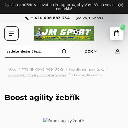
Nyní nás můžete sledovat na Instagramu, aby Vám žádná novinka již
neutekla!
+ 420 608 883 334
(Po-Pá,8-17hod.)
0
CZK
Úvod
TRÉNINKOVÉ POMŮCKY
Koordinační pomůcky
Frekvenční žebříky a proskakovačky
Boost agility žebřík
Boost agility žebřík