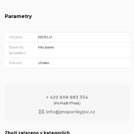
Parametry
Výrobce
NIDELO
Barevné
Mix barev
provedení
Pohlaví
Unisex
+ 420 608 883 334
(Po-Pá,8-17hod.)
info@jmsportkyjov.cz
Zboží zařazeno v kategoriích