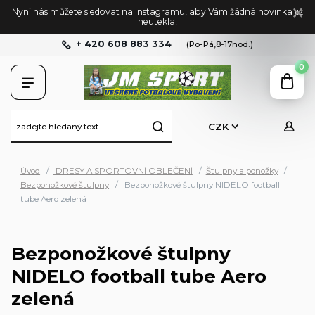
Nyní nás můžete sledovat na Instagramu, aby Vám žádná novinka již
neutekla!
+ 420 608 883 334
(Po-Pá,8-17hod.)
0
CZK
Úvod
DRESY A SPORTOVNÍ OBLEČENÍ
Štulpny a ponožky
Bezponožkové štulpny
Bezponožkové štulpny NIDELO football
tube Aero zelená
Bezponožkové štulpny
NIDELO football tube Aero
zelená