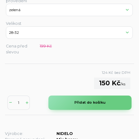
provedení
Velikost
Cena před
199 Kč
slevou
124 Kč
bez DPH
150 Kč
/
ks
Přidat do košíku
Výrobce:
NIDELO