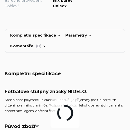
Barevné provedení:
Mix barev
Pohlaví:
Unisex
Kompletní specifikace
Parametry
Komentáře
0
Kompletní specifikace
Fotbalové štulpny značky NIDELO.
Kombinace polyesteru a elastanu zaručuje příjemný pocit a perfektní
držení holenního chrániče. Podpora kotníků. Několik barevných variant s
decentním logem v přední části.
Původ zboží