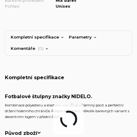
Barevné provedení:
Mix barev
Pohlaví:
Unisex
Kompletní specifikace
Parametry
Komentáře
0
Kompletní specifikace
Fotbalové štulpny značky NIDELO.
Kombinace polyesteru a elastanu zaručuje příjemný pocit a perfektní
držení holenního chrániče. Podpora kotníků. Několik barevných variant s
decentním logem v přední části.
Původ zboží