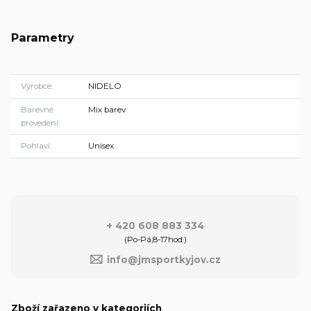
Parametry
Výrobce
NIDELO
Barevné
Mix barev
provedení
Pohlaví
Unisex
+ 420 608 883 334
(Po-Pá,8-17hod.)
info@jmsportkyjov.cz
Zboží zařazeno v kategoriích