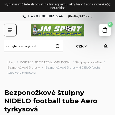
Nyní nás můžete sledovat na Instagramu, aby Vám žádná novinka již
neutekla!
+ 420 608 883 334
(Po-Pá,8-17hod.)
0
CZK
Úvod
DRESY A SPORTOVNÍ OBLEČENÍ
Štulpny a ponožky
Bezponožkové štulpny
Bezponožkové štulpny NIDELO football
tube Aero tyrkysová
Bezponožkové štulpny
NIDELO football tube Aero
tyrkysová