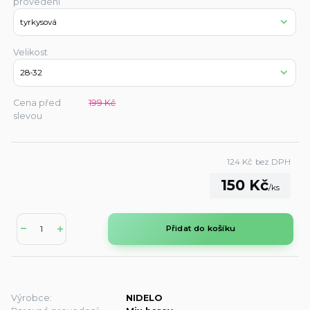
provedení
Velikost
Cena před
199 Kč
slevou
124 Kč
bez DPH
150 Kč
/
ks
Přidat do košíku
Výrobce:
NIDELO