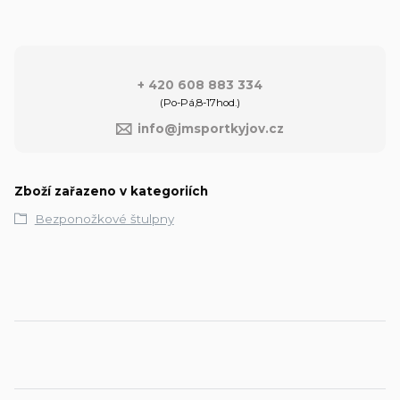
+ 420 608 883 334
(Po-Pá,8-17hod.)
info@jmsportkyjov.cz
Zboží zařazeno v kategoriích
Bezponožkové štulpny