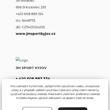
Jiří Moravec
696 51 Kostelec 293
+420 608 883 334
ičo: 64487113
dič: CZ7403024255
www.jmsportkyjov.cz
JM SPORT KYJOV
+ 420 608 883 334
(Po-Pá,8-17hod.)
Pro základní funkčnost, zpříjemnění používání webu, analytické
účely a v případě udělení souhlasu také pro účely cílení reklamy
info@jmsportkyjov.cz
využíváme soubory cookies. Nastavení vlastních preferencí cookies
můžete kdykoli upravit odkazem ve spodní části stránek.