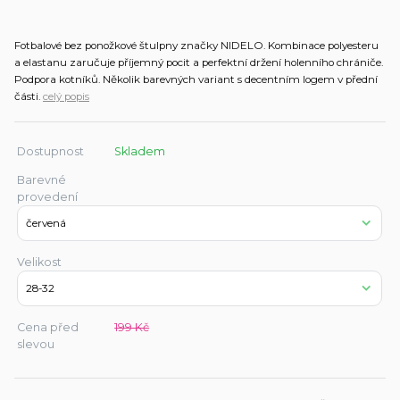
Fotbalové bez ponožkové štulpny značky NIDELO. Kombinace polyesteru
a elastanu zaručuje příjemný pocit a perfektní držení holenního chrániče.
Podpora kotníků. Několik barevných variant s decentním logem v přední
části.
celý popis
Dostupnost
Skladem
Barevné
provedení
Velikost
Cena před
199 Kč
slevou