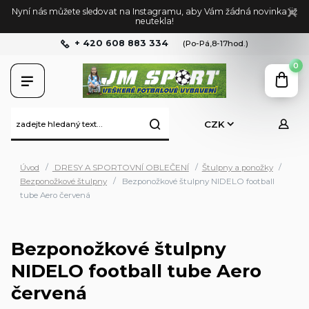
Nyní nás můžete sledovat na Instagramu, aby Vám žádná novinka již
neutekla!
+ 420 608 883 334
(Po-Pá,8-17hod.)
0
CZK
Úvod
DRESY A SPORTOVNÍ OBLEČENÍ
Štulpny a ponožky
Bezponožkové štulpny
Bezponožkové štulpny NIDELO football
tube Aero červená
Bezponožkové štulpny
NIDELO football tube Aero
červená