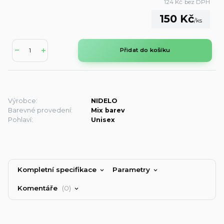
124 Kč
bez DPH
150 Kč
/
ks
Přidat do košíku
Výrobce:
NIDELO
Barevné provedení:
Mix barev
Pohlaví:
Unisex
Kompletní specifikace
Parametry
Komentáře
0