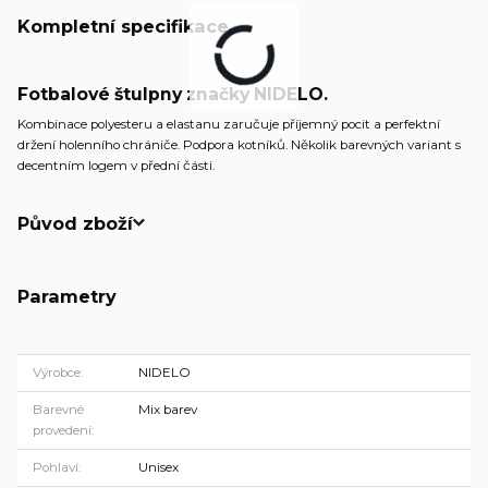
Kompletní specifikace
Fotbalové štulpny značky NIDELO.
Kombinace polyesteru a elastanu zaručuje příjemný pocit a perfektní
držení holenního chrániče. Podpora kotníků. Několik barevných variant s
decentním logem v přední části.
Původ zboží
Parametry
Výrobce
NIDELO
Barevné
Mix barev
provedení
Pohlaví
Unisex