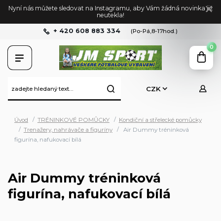
Nyní nás můžete sledovat na Instagramu, aby Vám žádná novinka již
neutekla!
+ 420 608 883 334
(Po-Pá,8-17hod.)
0
CZK
Úvod
TRÉNINKOVÉ POMŮCKY
Kondiční a střelecké pomůcky
Trenažery, nahrávače a figuríny
Air Dummy tréninková
figurína, nafukovací bílá
Air Dummy tréninková
figurína, nafukovací bílá