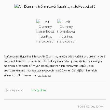
Nafukovací figurína Merco Air Dummy může být využitá pro trénink celé
řady kolektivních sportů. Pro fotbalisty například poslouží Air Dummy k
nácviku přesnosti přímých kopů, pro trénink rohových kopů i jako
trojrozměrná simulace opravdových hráčů v nejrůznějších herních
situacích. Nafukovací p...
celý popis
Dostupnost
do týdne
1 066 Kč
bez DPH