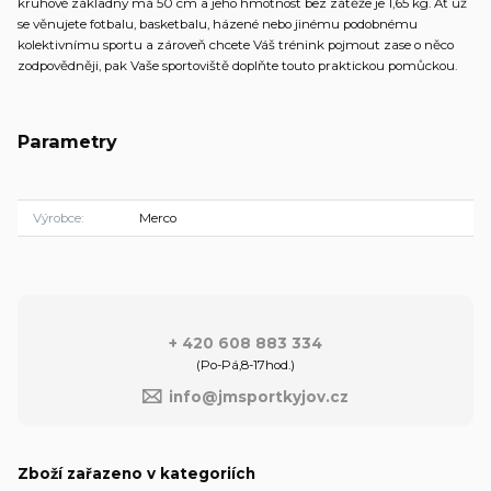
kruhové základny má 50 cm a jeho hmotnost bez zátěže je 1,65 kg. Ať už
se věnujete fotbalu, basketbalu, házené nebo jinému podobnému
kolektivnímu sportu a zároveň chcete Váš trénink pojmout zase o něco
zodpovědněji, pak Vaše sportoviště doplňte touto praktickou pomůckou.
Parametry
Výrobce
Merco
+ 420 608 883 334
(Po-Pá,8-17hod.)
info@jmsportkyjov.cz
Zboží zařazeno v kategoriích