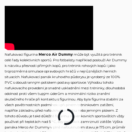
Nafukovací figurína
Merco Air Dummy
může být využitá pro trénink
celé řady kolektivních sportů. Pro fotbalisty například poslouží Air Dummy
k nácviku přesnosti přímých kopů, pro trénink rohových kopů i jako
trojrozměrná simulace opravdových hráčů v nejrůznějších herních
situacích. Nafukovací panák kruhového půdorysu je vyrobený ze 100%
PVC s oboustranným potiskem postavy sportovce. Výhodou tohoto
nafukovacího provedení je snadné uskladnění mezi tréninky, dlouhodobá
odolnost proti všem tupým úderům a minimální riziko zranění
skutečného hráče při kontaktu s figurínou. Aby byla figurína stabilní za
všech povětrnostních podmínek i při plném tréninkovém zatížení,
naplňte základnu před nafouknutím vodou nebo jemným pískem. Z
tohoto důvodu je také důležité figurínu na venkovních sportovištích vždy
používat při teplotách nad 5 °C, aby nedošlo k zamrznutí zátěže. Výška
panáka Merco Air Dummy v plně nafouknutém stavu je 175 cm, průměr