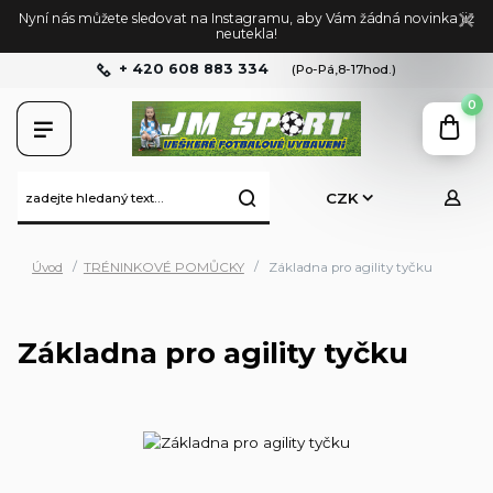
Nyní nás můžete sledovat na Instagramu, aby Vám žádná novinka již
neutekla!
+ 420 608 883 334
(Po-Pá,8-17hod.)
0
CZK
Úvod
TRÉNINKOVÉ POMŮCKY
Základna pro agility tyčku
Základna pro agility tyčku