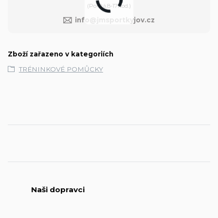
(Po-Pá,8-17hod.)
info@jmsportkyjov.cz
Zboží zařazeno v kategoriích
TRÉNINKOVÉ POMŮCKY
Naši dopravci