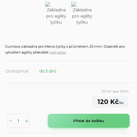
Gumová základna pro Merco tyčky s průměrem 25 mm. Doplněk pro
vytvoření agility překážek.
celý popis
Dostupnost
do 3 dnů
99 Kč
bez DPH
120 Kč
/
ks
Přidat do košíku