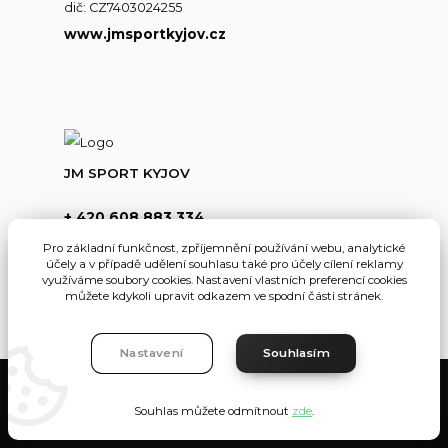
dič: CZ7403024255
www.jmsportkyjov.cz
JM SPORT KYJOV
+ 420 608 883 334
(Po-Pá,8-17hod.)
Pro základní funkčnost, zpříjemnění používání webu, analytické
účely a v případě udělení souhlasu také pro účely cílení reklamy
info@jmsportkyjov.cz
využíváme soubory cookies. Nastavení vlastních preferencí cookies
můžete kdykoli upravit odkazem ve spodní části stránek.
Nastavení
Souhlasím
JMKyjov
Souhlas můžete odmítnout
zde
.
Vytvořeno na
Eshop-rychle.cz