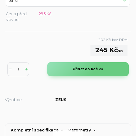
Cena před
295 Kč
slevou
202 Kč
bez DPH
245 Kč
/
ks
Přidat do košíku
Výrobce:
ZEUS
Kompletní specifikace
Parametry