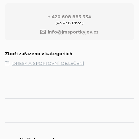
+ 420 608 883 334
(Po-Pá,8-17hod.)
info@jmsportkyjov.cz
Zboží zařazeno v kategoriích
DRESY A SPORTOVNÍ OBLEČENÍ