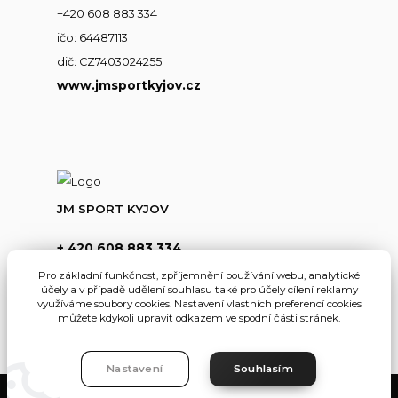
+420 608 883 334
ičo: 64487113
dič: CZ7403024255
www.jmsportkyjov.cz
JM SPORT KYJOV
+ 420 608 883 334
(Po-Pá,8-17hod.)
Pro základní funkčnost, zpříjemnění používání webu, analytické
účely a v případě udělení souhlasu také pro účely cílení reklamy
info@jmsportkyjov.cz
využíváme soubory cookies. Nastavení vlastních preferencí cookies
můžete kdykoli upravit odkazem ve spodní části stránek.
Nastavení
Souhlasím