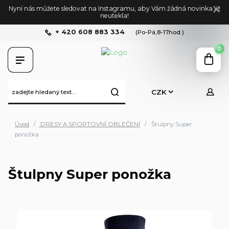
Nyní nás můžete sledovat na Instagramu, aby Vám žádná novinka již
neutekla!
+ 420 608 883 334
(Po-Pá,8-17hod.)
0
CZK
Úvod
DRESY A SPORTOVNÍ OBLEČENÍ
Štulpny Super
ponožka
Štulpny Super ponožka