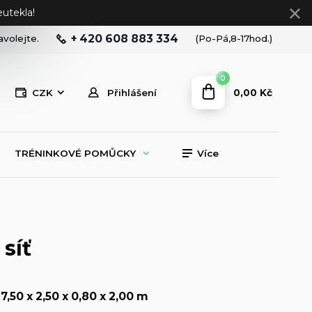
utekla!
+ 420 608 883 334
avolejte.
(Po-Pá,8-17hod.)
0
0,00 Kč
CZK
Přihlášení
TRÉNINKOVÉ POMŮCKY
Více
síť
7,50 x 2,50 x 0,80 x 2,00 m