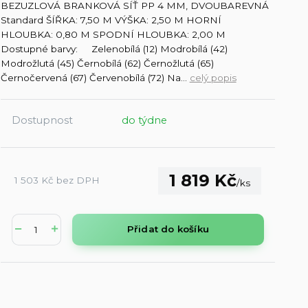
BEZUZLOVÁ BRANKOVÁ SÍŤ PP 4 MM, DVOUBAREVNÁ
Standard ŠÍŘKA: 7,50 M VÝŠKA: 2,50 M HORNÍ
HLOUBKA: 0,80 M SPODNÍ HLOUBKA: 2,00 M
Dostupné barvy: Zelenobílá (12) Modrobílá (42)
Modrožlutá (45) Černobílá (62) Černožlutá (65)
Černočervená (67) Červenobílá (72) Na...
celý popis
Dostupnost
do týdne
1 819 Kč
1 503 Kč
bez DPH
/
ks
Přidat do košíku