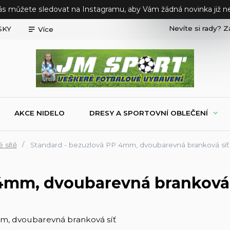
ás můžete sledovat na Instagramu, aby Vám žádná novinka již ne
Nevíte si rady? Z
SKY
Více
AKCE NIDELO
DRESY A SPORTOVNÍ OBLEČENÍ
 sítě
Standard - bezuzlová PP 4mm, dvoubarevná branková síť
 4mm, dvoubarevná branková 