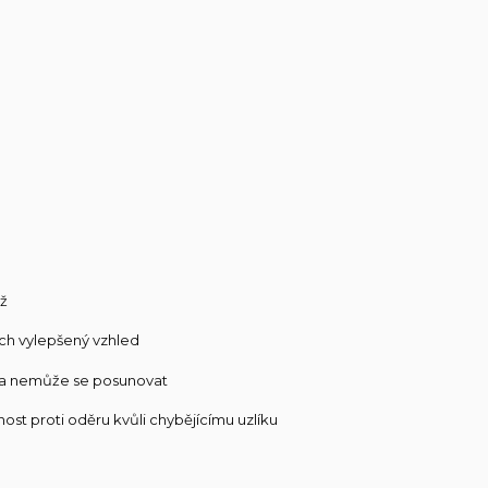
áž
ich vylepšený vzhled
lý a nemůže se posunovat
st proti oděru kvůli chybějícímu uzlíku