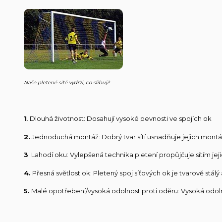
Naše pletené sítě vydrží, co slibují!
1
. Dlouhá životnost: Dosahují vysoké pevnosti ve spojích ok
2.
Jednoduchá montáž: Dobrý tvar sítí usnadňuje jejich mont
3
. Lahodí oku: Vylepšená technika pletení propůjčuje sítím jej
4.
Přesná světlost ok: Pletený spoj síťových ok je tvarově stá
5.
Malé opotřebení/vysoká odolnost proti oděru: Vysoká odolno