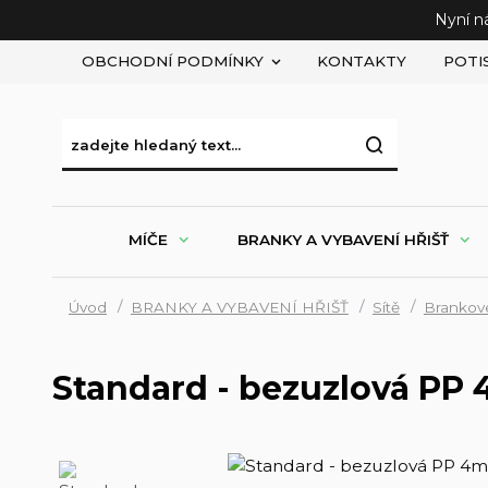
Nyní n
OBCHODNÍ PODMÍNKY
KONTAKTY
POTI
MÍČE
BRANKY A VYBAVENÍ HŘIŠŤ
Úvod
BRANKY A VYBAVENÍ HŘIŠŤ
Sítě
Brankové
Standard - bezuzlová PP