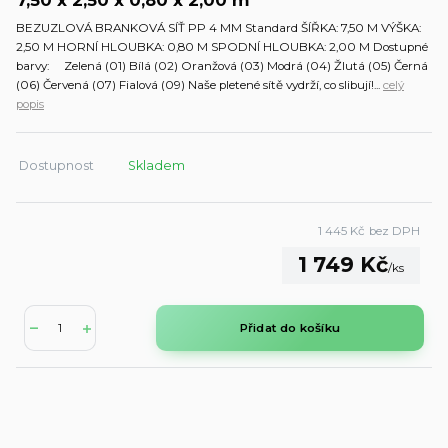
BEZUZLOVÁ BRANKOVÁ SÍŤ PP 4 MM Standard ŠÍŘKA: 7,50 M VÝŠKA:
2,50 M HORNÍ HLOUBKA: 0,80 M SPODNÍ HLOUBKA: 2,00 M Dostupné
barvy: Zelená (01) Bílá (02) Oranžová (03) Modrá (04) Žlutá (05) Černá
(06) Červená (07) Fialová (09) Naše pletené sítě vydrží, co slibují!...
celý
popis
Dostupnost
Skladem
1 445 Kč
bez DPH
1 749 Kč
/
ks
Přidat do košíku