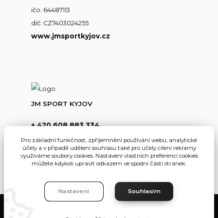
ičo: 64487113
dič: CZ7403024255
www.jmsportkyjov.cz
JM SPORT KYJOV
+ 420 608 883 334
(Po-Pá,8-17hod.)
Pro základní funkčnost, zpříjemnění používání webu, analytické
účely a v případě udělení souhlasu také pro účely cílení reklamy
info@jmsportkyjov.cz
využíváme soubory cookies. Nastavení vlastních preferencí cookies
můžete kdykoli upravit odkazem ve spodní části stránek.
Nastavení
Souhlasím
JMKyjov