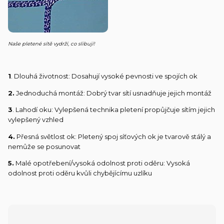
Naše pletené sítě vydrží, co slibují!
1
. Dlouhá životnost: Dosahují vysoké pevnosti ve spojích ok
2.
Jednoduchá montáž: Dobrý tvar sítí usnadňuje jejich montáž
3
. Lahodí oku: Vylepšená technika pletení propůjčuje sítím jejich
vylepšený vzhled
4.
Přesná světlost ok: Pletený spoj síťových ok je tvarově stálý a
nemůže se posunovat
5.
Malé opotřebení/vysoká odolnost proti oděru: Vysoká
odolnost proti oděru kvůli chybějícímu uzlíku