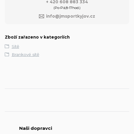
+ 420 608 883 334
(Po-Pá,8-17hod.)
info@jmsportkyjov.cz
Zboží zařazeno v kategoriích
Sítě
Brankové sítě
Naši dopravci