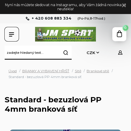
Nyní nás můžete sledovat na Instagramu, aby Vám žádná novinka již
neutekla!
+ 420 608 883 334
(Po-Pá,8-17hod.)
0
CZK
Úvod
BRANKY A VYBAVENÍ HŘIŠŤ
Sítě
Brankové sítě
Standard - bezuzlová PP 4mm branková síť
Standard - bezuzlová PP
4mm branková síť