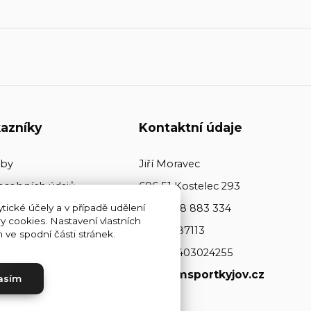
azníky
Kontaktní údaje
tby
Jiří Moravec
osobních údajů
696 51 Kostelec 293
tické účely a v případě udělení
+420 608 883 334
y cookies. Nastavení vlastních
ičo: 64487113
ve spodní části stránek.
dič: CZ7403024255
www.jmsportkyjov.cz
asím