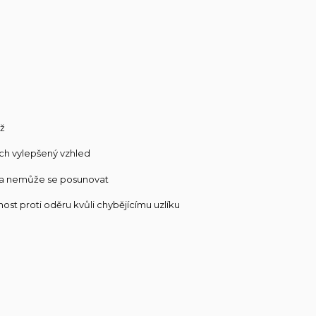
áž
ich vylepšený vzhled
lý a nemůže se posunovat
st proti oděru kvůli chybějícímu uzlíku