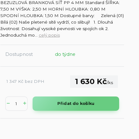
BEZUZLOVÁ BRANKOVÁ SÍŤ PP 4 MM Standard ŠÍŘKA:
7,50 M VÝŠKA: 2,50 M HORNÍ HLOUBKA: 0,80 M
SPODNÍ HLOUBKA: 1,50 M Dostupné barvy: Zelená (01)
Bílá (02) Naše pletené sítě vydrží, co slibují! 1. Dlouhá
životnost: Dosahují vysoké pevnosti ve spojích ok 2.
Jednoduchá mo...
celý popis
Dostupnost
do týdne
1 630 Kč
1 347 Kč
bez DPH
/
ks
Přidat do košíku