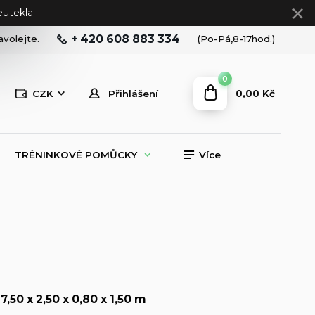
utekla!
+ 420 608 883 334
avolejte.
(Po-Pá,8-17hod.)
0
0,00 Kč
CZK
Přihlášení
TRÉNINKOVÉ POMŮCKY
Více
7,50 x 2,50 x 0,80 x 1,50 m