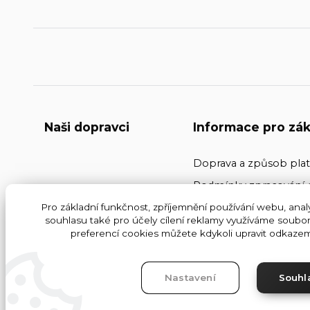
Naši dopravci
Informace pro zák
Doprava a způsob pla
Podmínky zpracování 
Pro základní funkčnost, zpříjemnění používání webu, analy
Kontakty
souhlasu také pro účely cílení reklamy využíváme soubor
Obchodní podmínky
preferencí cookies můžete kdykoli upravit odkazem 
Nastavení
Souhl