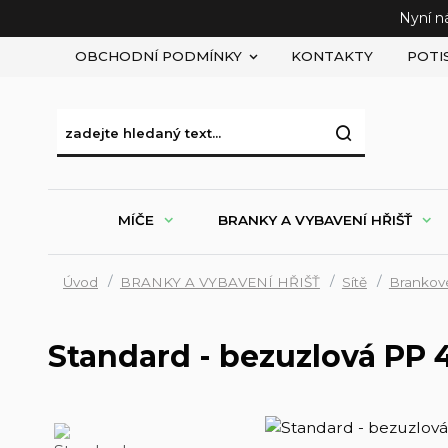
Nyní n
OBCHODNÍ PODMÍNKY
KONTAKTY
POTI
MÍČE
BRANKY A VYBAVENÍ HŘIŠŤ
Úvod
BRANKY A VYBAVENÍ HŘIŠŤ
Sítě
Brankové
Standard - bezuzlová PP