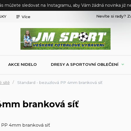
ás můžete sledovat na Instagramu, aby Vám žádná novinka již ne
Nevíte si rady? Z
SKY
Více
AKCE NIDELO
DRESY A SPORTOVNÍ OBLEČENÍ
 sítě
Standard - bezuzlová PP 4mm branková síť
 4mm branková síť