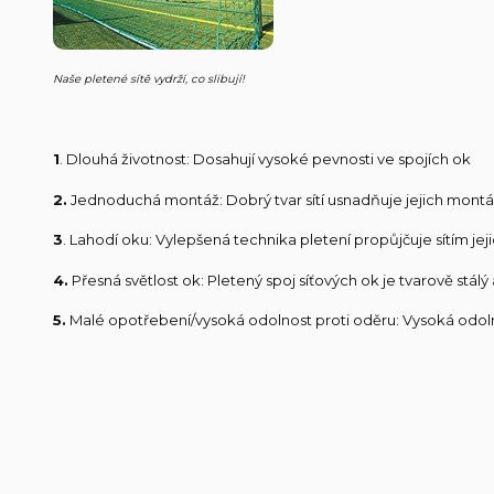
Naše pletené sítě vydrží, co slibují!
1
. Dlouhá životnost: Dosahují vysoké pevnosti ve spojích ok
2.
Jednoduchá montáž: Dobrý tvar sítí usnadňuje jejich mont
3
. Lahodí oku: Vylepšená technika pletení propůjčuje sítím jej
4.
Přesná světlost ok: Pletený spoj síťových ok je tvarově stá
5.
Malé opotřebení/vysoká odolnost proti oděru: Vysoká odolno