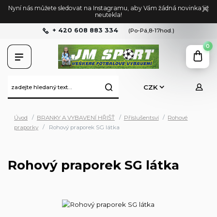
Nyní nás můžete sledovat na Instagramu, aby Vám žádná novinka již
neutekla!
+ 420 608 883 334
(Po-Pá,8-17hod.)
0
CZK
Úvod
BRANKY A VYBAVENÍ HŘIŠŤ
Příslušentsví
Rohové
praporky
Rohový praporek SG látka
Rohový praporek SG látka