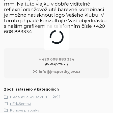
mm. Na tuto vlajku v dobře viditelné
reflexní oranžovožluté barevné kombinaci
je možné natisknout logo Vašeho klubu. V
tomto případě konzultujte Vaší objednávku
s naším grafikem na telefonním čísle +420
608 883334
+ 420 608 883 334
(Po-Pá,8-17hod.)
info@jmsportkyjov.cz
Zboží zařazeno v kategoriích
BRANKY A VYBAVENÍ HŘIŠŤ
Příslušentsví
Rohové praporky