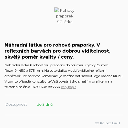
Náhradní látka pro rohové praporky. V
reflexních barvách pro dobrou viditelnost,
skvělý poměr kvality / ceny.
Náhradní látka k rohovému praporku do průměru tyčky 32 mm.
Rozměr 450 x 375 mm. Na tuto vlajku v dobře viditelné reflexní
oranžovožluté barevné kombinaci je možné natisknout logo Vašeho klubu.
V tomto případě konzultujte Vaší objednávku s naším grafikem na
telefonním čísle +420 608 883334
celý popis
Dostupnost
do 3 dnů
99 Kč
bez DPH