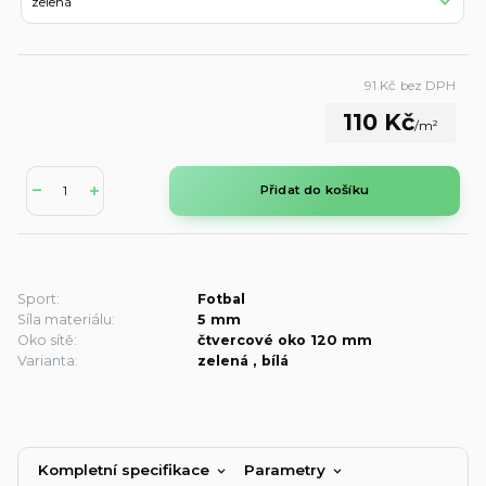
91 Kč
bez DPH
110 Kč
/
m²
Přidat do košíku
Sport:
Fotbal
Síla materiálu:
5 mm
Oko sítě:
čtvercové oko 120 mm
Varianta:
zelená , bílá
Kompletní specifikace
Parametry