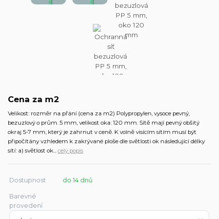
Cena za m2
Velikost: rozměr na přání (cena za m2) Polypropylen, vysoce pevný,
bezuzlový o prům. 5 mm, velikost oka: 120 mm. Sítě mají pevný obšitý
okraj 5-7 mm, který je zahrnut v ceně. K volně visícím sítím musí být
připočítány vzhledem k zakrývané ploše dle světlosti ok následující délky
sítí: a) světlost ok...
celý popis
Dostupnost
do 14 dnů
Barevné
provedení