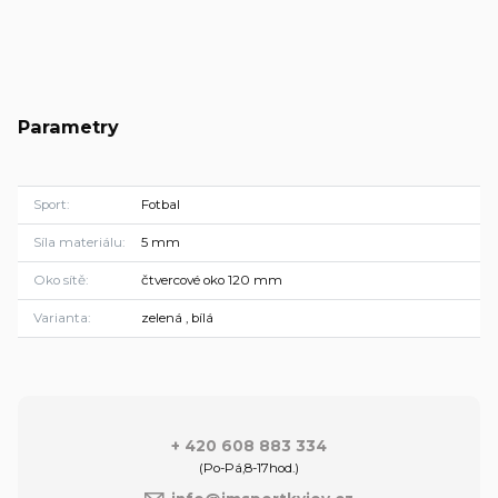
Parametry
Sport
Fotbal
Síla materiálu
5 mm
Oko sítě
čtvercové oko 120 mm
Varianta
zelená , bílá
+ 420 608 883 334
(Po-Pá,8-17hod.)