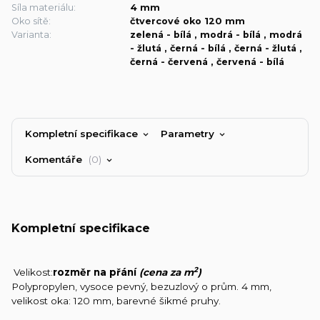
Síla materiálu:
4 mm
Oko sítě:
čtvercové oko 120 mm
Varianta:
zelená - bílá , modrá - bílá , modrá
- žlutá , černá - bílá , černá - žlutá ,
černá - červená , červená - bílá
Kompletní specifikace
Parametry
Komentáře
0
Kompletní specifikace
2
Velikost:
rozměr na přání
(cena za m
)
Polypropylen, vysoce pevný, bezuzlový o prům. 4 mm,
velikost oka: 120 mm, barevné šikmé pruhy.