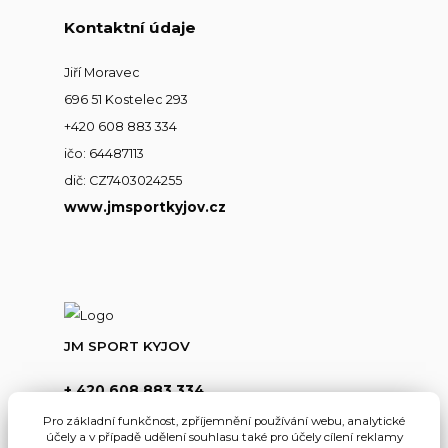
Kontaktní údaje
Jiří Moravec
696 51 Kostelec 293
+420 608 883 334
ičo: 64487113
dič: CZ7403024255
www.jmsportkyjov.cz
JM SPORT KYJOV
+ 420 608 883 334
(Po-Pá,8-17hod.)
Pro základní funkčnost, zpříjemnění používání webu, analytické
účely a v případě udělení souhlasu také pro účely cílení reklamy