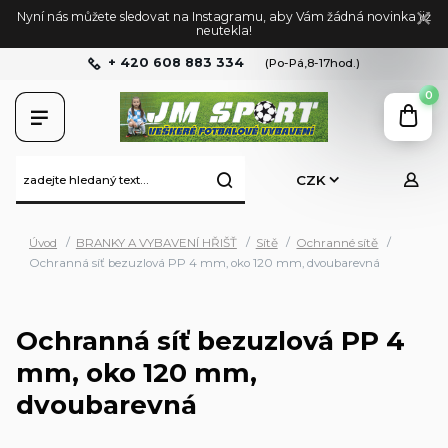
Nyní nás můžete sledovat na Instagramu, aby Vám žádná novinka již
neutekla!
+ 420 608 883 334
(Po-Pá,8-17hod.)
0
CZK
Úvod
BRANKY A VYBAVENÍ HŘIŠŤ
Sítě
Ochranné sítě
Ochranná síť bezuzlová PP 4 mm, oko 120 mm, dvoubarevná
Ochranná síť bezuzlová PP 4
mm, oko 120 mm,
dvoubarevná