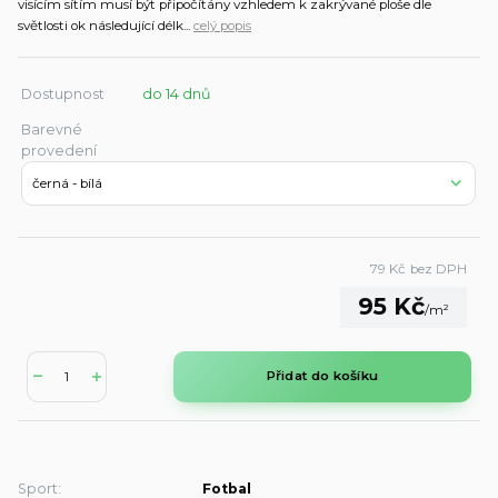
visícím sítím musí být připočítány vzhledem k zakrývané ploše dle
světlosti ok následující délk...
celý popis
Dostupnost
do 14 dnů
Barevné
provedení
79 Kč
bez DPH
95 Kč
/
m²
Přidat do košíku
Sport:
Fotbal