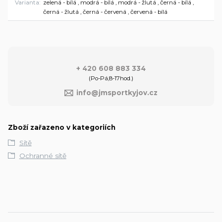
Varianta
zelená - bílá , modrá - bílá , modrá - žlutá , černá - bílá ,
černá - žlutá , černá - červená , červená - bílá
+ 420 608 883 334
(Po-Pá,8-17hod.)
info@jmsportkyjov.cz
Zboží zařazeno v kategoriích
Sítě
Ochranné sítě