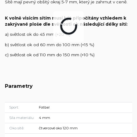
Sítě mají pevný obšitý okraj 5-7 mm, který je zahrnut v ceně.
K volně visícím sítím musí být připočítány vzhledem k
zakrývané ploše dle světlosti ok následující délky sítí:
a) světlost ok do 45 mm (+20 %)
b) světlost ok od 60 mm do 100 mm (+15 %)
c) světlost ok od 110 mm do 150 mm (+10 %)
Parametry
Sport
Fotbal
Síla materiálu
4 mm
Oko sítě
čtvercové oko 120 mm