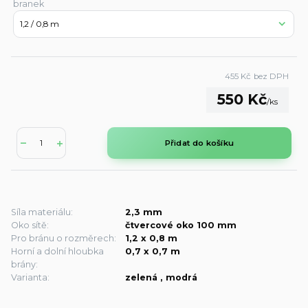
branek
455 Kč
bez DPH
550 Kč
/
ks
Přidat do košíku
Síla materiálu:
2,3 mm
Oko sítě:
čtvercové oko 100 mm
Pro bránu o rozměrech:
1,2 x 0,8 m
Horní a dolní hloubka
0,7 x 0,7 m
brány:
Varianta:
zelená , modrá