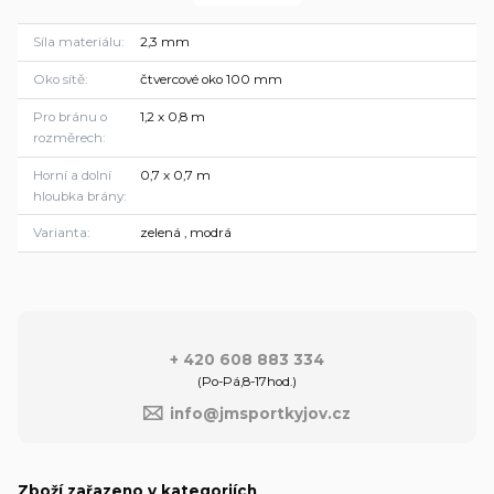
Síla materiálu
2,3 mm
Oko sítě
čtvercové oko 100 mm
Pro bránu o
1,2 x 0,8 m
rozměrech
Horní a dolní
0,7 x 0,7 m
hloubka brány
Varianta
zelená , modrá
+ 420 608 883 334
(Po-Pá,8-17hod.)
info@jmsportkyjov.cz
Zboží zařazeno v kategoriích