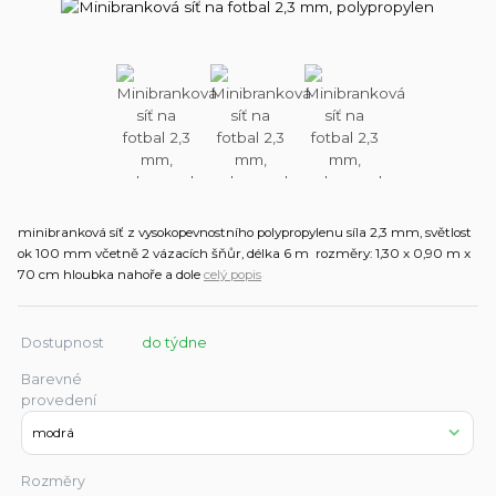
minibranková síť z vysokopevnostního polypropylenu síla 2,3 mm, světlost
ok 100 mm včetně 2 vázacích šňůr, délka 6 m rozměry: 1,30 x 0,90 m x
70 cm hloubka nahoře a dole
celý popis
Dostupnost
do týdne
Barevné
provedení
Rozměry