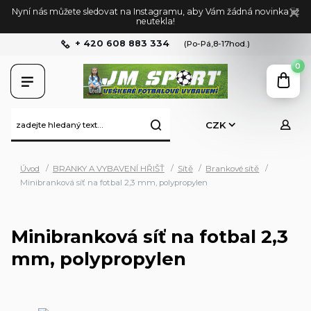
Nyní nás můžete sledovat na Instagramu, aby Vám žádná novinka již
neutekla!
+ 420 608 883 334
(Po-Pá,8-17hod.)
0
CZK
Úvod
BRANKY A VYBAVENÍ HŘIŠŤ
Sítě
Brankové sítě
Minibranková síť na fotbal 2,3 mm, polypropylen
Minibranková síť na fotbal 2,3
mm, polypropylen