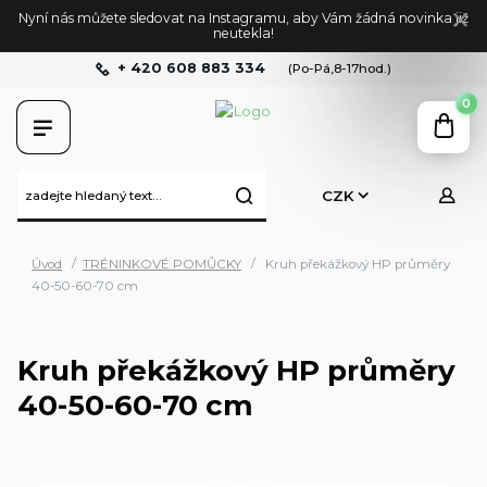
Nyní nás můžete sledovat na Instagramu, aby Vám žádná novinka již
neutekla!
+ 420 608 883 334
(Po-Pá,8-17hod.)
0
CZK
Úvod
TRÉNINKOVÉ POMŮCKY
Kruh překážkový HP průměry
40-50-60-70 cm
Kruh překážkový HP průměry
40-50-60-70 cm