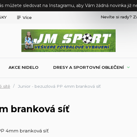
ás můžete sledovat na Instagramu, aby Vám žádná novinka již ne
Nevíte si rady? Z
SKY
Více
AKCE NIDELO
DRESY A SPORTOVNÍ OBLEČENÍ
 sítě
Junior - bezuzlová PP 4mm branková síť
m branková síť