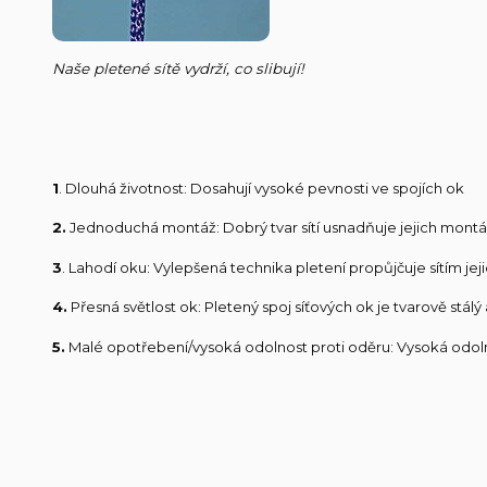
Naše pletené sítě vydrží, co slibují!
1
. Dlouhá životnost: Dosahují vysoké pevnosti ve spojích ok
2.
Jednoduchá montáž: Dobrý tvar sítí usnadňuje jejich mont
3
. Lahodí oku: Vylepšená technika pletení propůjčuje sítím jej
4.
Přesná světlost ok: Pletený spoj síťových ok je tvarově stá
5.
Malé opotřebení/vysoká odolnost proti oděru: Vysoká odolno