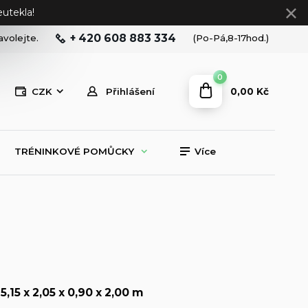
utekla!
+ 420 608 883 334
avolejte.
(Po-Pá,8-17hod.)
0
0,00 Kč
CZK
Přihlášení
TRÉNINKOVÉ POMŮCKY
Více
5,15 x 2,05 x 0,90 x 2,00 m