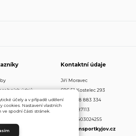
azníky
Kontaktní údaje
tby
Jiří Moravec
osobních údajů
696 51 Kostelec 293
+420 608 883 334
tické účely a v případě udělení
y cookies. Nastavení vlastních
ičo: 64487113
ve spodní části stránek.
dič: CZ7403024255
www.jmsportkyjov.cz
asím