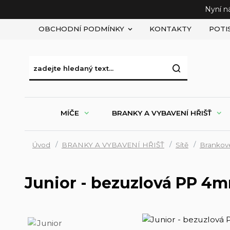
Nyní n
OBCHODNÍ PODMÍNKY
KONTAKTY
POTI
MÍČE
BRANKY A VYBAVENÍ HŘIŠŤ
Úvod
BRANKY A VYBAVENÍ HŘIŠŤ
Sítě
Brankové
Junior - bezuzlová PP 4m