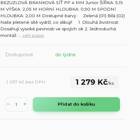
BEZUZLOVÁ BRANKOVÁ SÍŤ PP 4 MM Junior ŠÍŘKA: 5,15
M VÝŠKA: 2,05 M HORNÍ HLOUBKA: 0,90 M SPODNÍ
HLOUBKA: 2,00 M Dostupné barvy: Zelená (01) Bílá (02)
Naše pletené sítě vydrží, co slibují! 1. Dlouhá životnost:
Dosahují vysoké pevnosti ve spojích ok 2. Jednoduchá
montáž: ...
celý popis
Dostupnost
do týdne
1 279 Kč
1 057 Kč
bez DPH
/
ks
Přidat do košíku