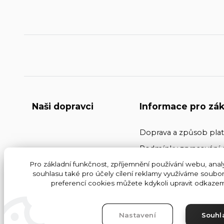
Naši dopravci
Informace pro zák
Doprava a způsob pla
Podmínky zpracování 
Kontakty
Pro základní funkčnost, zpříjemnění používání webu, analy
souhlasu také pro účely cílení reklamy využíváme soubor
Obchodní podmínky
preferencí cookies můžete kdykoli upravit odkazem 
Nastavení
Souhl