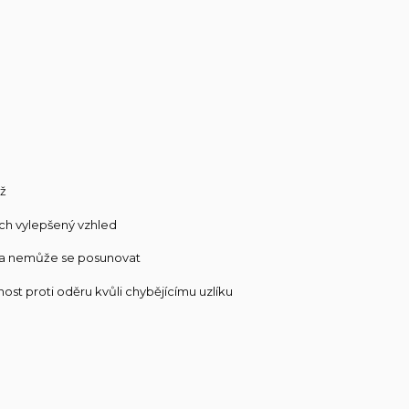
áž
ich vylepšený vzhled
lý a nemůže se posunovat
st proti oděru kvůli chybějícímu uzlíku