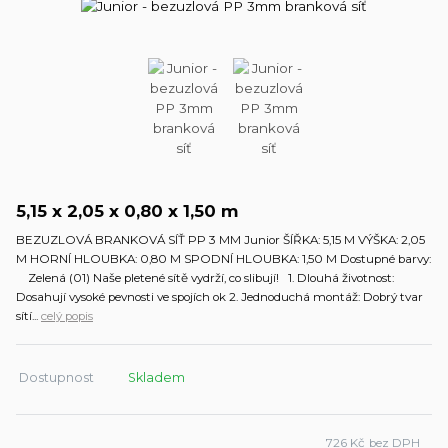
5,15 x 2,05 x 0,80 x 1,50 m
BEZUZLOVÁ BRANKOVÁ SÍŤ PP 3 MM Junior ŠÍŘKA: 5,15 M VÝŠKA: 2,05
M HORNÍ HLOUBKA: 0,80 M SPODNÍ HLOUBKA: 1,50 M Dostupné barvy:
Zelená (01) Naše pletené sítě vydrží, co slibují! 1. Dlouhá životnost:
Dosahují vysoké pevnosti ve spojích ok 2. Jednoduchá montáž: Dobrý tvar
sítí...
celý popis
Dostupnost
Skladem
726 Kč
bez DPH