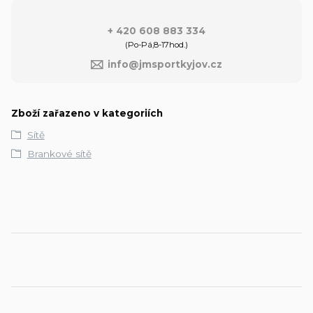
+ 420 608 883 334
(Po-Pá,8-17hod.)
info@jmsportkyjov.cz
Zboží zařazeno v kategoriích
Sítě
Brankové sítě