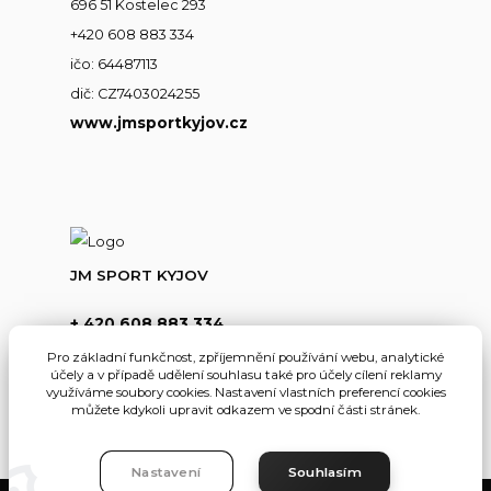
696 51 Kostelec 293
+420 608 883 334
ičo: 64487113
dič: CZ7403024255
www.jmsportkyjov.cz
JM SPORT KYJOV
+ 420 608 883 334
(Po-Pá,8-17hod.)
Pro základní funkčnost, zpříjemnění používání webu, analytické
účely a v případě udělení souhlasu také pro účely cílení reklamy
info@jmsportkyjov.cz
využíváme soubory cookies. Nastavení vlastních preferencí cookies
můžete kdykoli upravit odkazem ve spodní části stránek.
Nastavení
Souhlasím