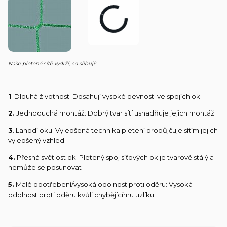
Naše pletené sítě vydrží, co slibují!
1
. Dlouhá životnost: Dosahují vysoké pevnosti ve spojích ok
2.
Jednoduchá montáž: Dobrý tvar sítí usnadňuje jejich montáž
3
. Lahodí oku: Vylepšená technika pletení propůjčuje sítím jejich
vylepšený vzhled
4.
Přesná světlost ok: Pletený spoj síťových ok je tvarově stálý a
nemůže se posunovat
5.
Malé opotřebení/vysoká odolnost proti oděru: Vysoká
odolnost proti oděru kvůli chybějícímu uzlíku