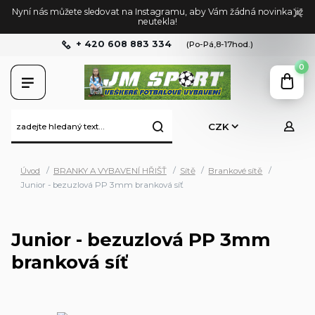
Nyní nás můžete sledovat na Instagramu, aby Vám žádná novinka již
neutekla!
+ 420 608 883 334
(Po-Pá,8-17hod.)
0
CZK
Úvod
BRANKY A VYBAVENÍ HŘIŠŤ
Sítě
Brankové sítě
Junior - bezuzlová PP 3mm branková síť
Junior - bezuzlová PP 3mm
branková síť