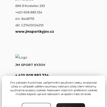
696 51 Kostelec 293
+420 608 883 334
ičo: 64487113
dič: CZ7403024255
www.jmsportkyjov.cz
JM SPORT KYJOV
+ 420 608 883 334
(Po-Pá,8-17hod.)
Pro základní funkčnost, zpříjemnění používání webu, analytické
účely a v případě udělení souhlasu také pro účely cílení reklamy
info@jmsportkyjov.cz
využíváme soubory cookies. Nastavení vlastních preferencí cookies
můžete kdykoli upravit odkazem ve spodní části stránek.