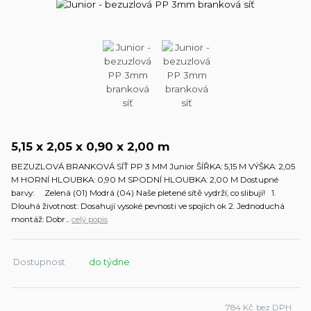
5,15 x 2,05 x 0,90 x 2,00 m
BEZUZLOVÁ BRANKOVÁ SÍŤ PP 3 MM Junior ŠÍŘKA: 5,15 M VÝŠKA: 2,05
M HORNÍ HLOUBKA: 0,90 M SPODNÍ HLOUBKA: 2,00 M Dostupné
barvy: Zelená (01) Modrá (04) Naše pletené sítě vydrží, co slibují! 1.
Dlouhá životnost: Dosahují vysoké pevnosti ve spojích ok 2. Jednoduchá
montáž: Dobr...
celý popis
Dostupnost
do týdne
784 Kč
bez DPH