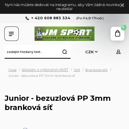
Nyní nás můžete sledovat na Instagramu, aby Vám žádná novinka již
neutekla!
+ 420 608 883 334
(Po-Pá,8-17hod.)
0
CZK
Úvod
BRANKY A VYBAVENÍ HŘIŠŤ
Sítě
Brankové sítě
Junior - bezuzlová PP 3mm branková síť
Junior - bezuzlová PP 3mm
branková síť