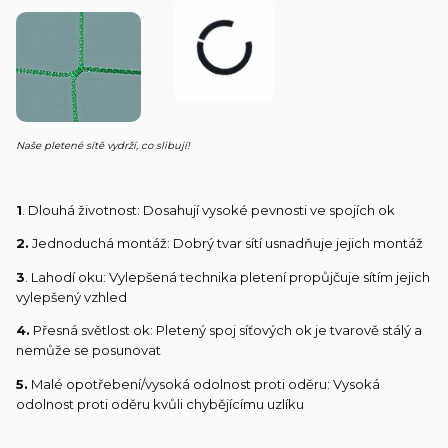
Naše pletené sítě vydrží, co slibují!
1
. Dlouhá životnost: Dosahují vysoké pevnosti ve spojích ok
2.
Jednoduchá montáž: Dobrý tvar sítí usnadňuje jejich montáž
3
. Lahodí oku: Vylepšená technika pletení propůjčuje sítím jejich
vylepšený vzhled
4.
Přesná světlost ok: Pletený spoj síťových ok je tvarově stálý a
nemůže se posunovat
5.
Malé opotřebení/vysoká odolnost proti oděru: Vysoká
odolnost proti oděru kvůli chybějícímu uzlíku