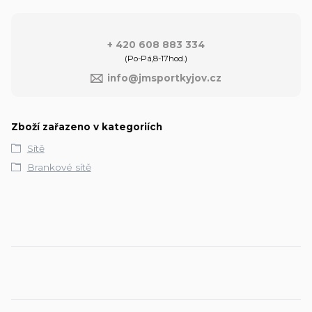
+ 420 608 883 334
(Po-Pá,8-17hod.)
info@jmsportkyjov.cz
Zboží zařazeno v kategoriích
Sítě
Brankové sítě