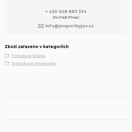
+ 420 608 883 334
(Po-Pá,8-17hod.)
info@jmsportkyjov.cz
Zboží zařazeno v kategoriích
Fotbalové branky
Tréninkové minibranky