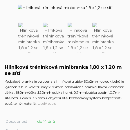
Hliníková tréninková minibranka 1,80 x 1,20 m
se sítí
-fotbalová branka je vyrobena z hliníkové trubky 60x2mm-oblouk boků je
vyroben z hliníkové trubky 25x3mm-celosvařená brankaHlavní vlastnosti:-
délka : 1,80m-výška :1,20m-hloubka horní: 0,7m-hloubka spodní :0,7m-
sítě bezuzlová: síla 2mm-uchycení sítě: bezháčkový systém-bezpečnost-
použitelný materiál: ...
celý popis
Dostupnost
do 14 dnů