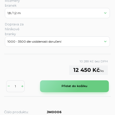
Rozměry
branek
Doprava za
hliníkové
branky
10 289 Kč
bez DPH
12 450 Kč
/
ks
Přidat do košíku
Číslo produktu:
JM0006