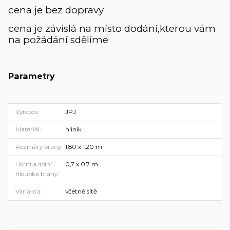
cena je bez dopravy
cena je závislá na místo dodání,kterou vám
na požádání sdělíme
Parametry
Výrobce
JPJ
Materiál
hliník
Rozměry brány
1,80 x 1,20 m
Horní a dolní
0,7 x 0,7 m
hloubka brány
Varianta
včetně sítě