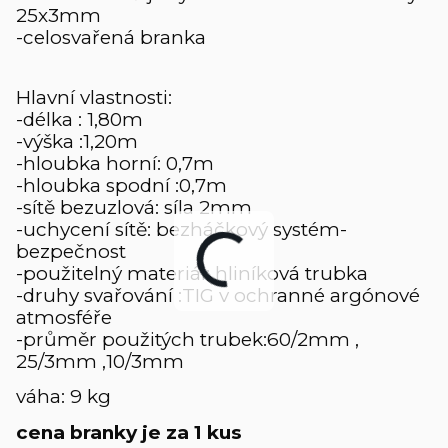
25x3mm
-celosvařená branka
Hlavní vlastnosti:
-délka : 1,80m
-výška :1,20m
-hloubka horní: 0,7m
-hloubka spodní :0,7m
-sítě bezuzlová: síla 2mm
-uchycení sítě: bezháčkový systém-
bezpečnost
-použitelný materiál: hliníková trubka
-druhy svařování :TIG v ochranné argónové
atmosféře
-průměr použitých trubek:60/2mm ,
25/3mm ,10/3mm
váha: 9 kg
cena branky je za 1 kus