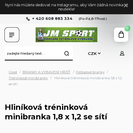
Nyní nás můžete sledovat na Instagramu, aby Vám žádná novinka již
neutekla!
+ 420 608 883 334
(Po-Pá,8-17hod.)
0
CZK
Úvod
BRANKY A VYBAVENÍ HŘIŠŤ
Fotbalové branky
Tréninkové minibranky
Hliníková tréninková minibranka 1,8 x 1,2
se sítí
Hliníková tréninková
minibranka 1,8 x 1,2 se sítí