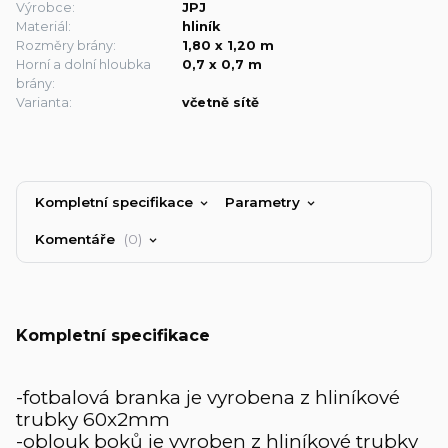
Výrobce:
JPJ
Materiál:
hliník
Rozměry brány:
1,80 x 1,20 m
Horní a dolní hloubka
0,7 x 0,7 m
brány:
Varianta:
včetně sítě
Kompletní specifikace
Parametry
Komentáře
0
Kompletní specifikace
-fotbalová branka je vyrobena z hliníkové
trubky 60x2mm
-oblouk boků je vyroben z hliníkové trubky