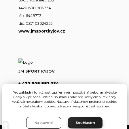
696 51 Kostelec 293
+420 608 883 334
ičo: 64487113
dič: CZ7403024255
www.jmsportkyjov.cz
JM SPORT KYJOV
+ 420 608 883 334
(Po-Pá,8-17hod.)
Pro základní funkčnost, zpříjemnění používání webu, analytické
účely a v případě udělení souhlasu také pro účely cílení reklamy
info@jmsportkyjov.cz
využíváme soubory cookies. Nastavení vlastních preferencí cookies
můžete kdykoli upravit odkazem ve spodní části stránek.
Nastavení
Souhlasím