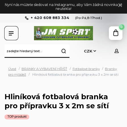
Nyní nás můžete sledovat na Instagramu, aby Vám žádná novinka již
neutekla!
+ 420 608 883 334
(Po-Pá,8-17hod.)
0
CZK
Úvod
BRANKY A VYBAVENÍ HŘIŠŤ
Fotbalové branky
Branky
pro mládež
Hliníková fotbalová branka pro přípravku 3 x 2m se sítí
Hliníková fotbalová branka
pro přípravku 3 x 2m se sítí
TOP produkt