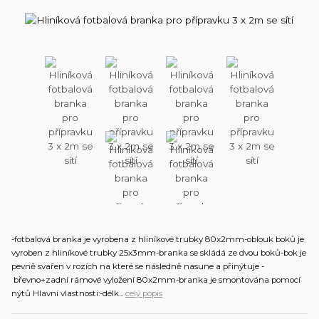
-fotbalová branka je vyrobena z hliníkové trubky 80x2mm-oblouk boků je
vyroben z hliníkové trubky 25x3mm-branka se skládá ze dvou boků-bok je
pevně svařen v rozích na které se následně nasune a přinýtuje -
břevno+zadní rámové vyložení 80x2mm-branka je smontována pomocí
nýtů Hlavní vlastnosti:-délk...
celý popis