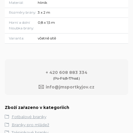
Materiál
hliník
Rozměry brány
3 x 2 m
Horní a dolní
0,8 x 1,5 m
hloubka brány
Varianta
včetně sítě
+ 420 608 883 334
(Po-Pá,8-17hod.)
info@jmsportkyjov.cz
Zboží zařazeno v kategoriích
Fotbalové branky
Branky pro mládež
Tréninkové branky