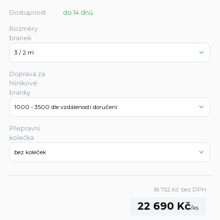
Dostupnost
do 14 dnů
Rozměry
branek
Doprava za
hliníkové
branky
Přepravní
kolečka
18 752 Kč
bez DPH
22 690 Kč
/
ks