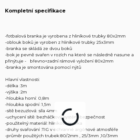
Kompletní specifikace
-fotbalová branka je vyrobena z hliníkové trubky 80x2mm
-oblouk boků je vyroben z hliníkové trubky 25x3mm
-branka se skládá ze dvou boků
-bok je pevně svařen v rozích na které se následně nasune a
přinýtuje - břevno+zadní rámové vyložení 80x2mm
-branka je smontována pomocí nýtů
Hlavní vlastnosti:
-délka :3m
-výška :2m
-hloubka horní: 0,8m
-hloubka spodní :1,5m
-sítě bezuzlová: síla 4mm
-uchycení sítě: bezháčkový systém-bezpečnost
-použitelný materiál: hliníková trubka
-druhy svařování :TIG v ochranné argónové atmosféře
-průměr použitých trubek:80/2mm , 25/3mm ,10/3mm