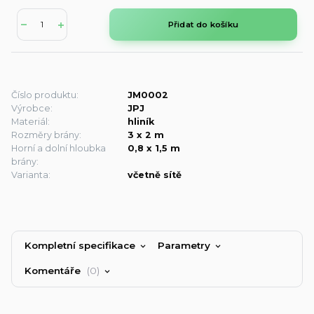
Přidat do košíku
Číslo produktu:
JM0002
Výrobce:
JPJ
Materiál:
hliník
Rozměry brány:
3 x 2 m
Horní a dolní hloubka
0,8 x 1,5 m
brány:
Varianta:
včetně sítě
Kompletní specifikace
Parametry
Komentáře
0