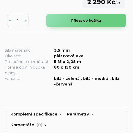
2 290 Kč
/
ks
Přidat do košíku
Síla materiálu:
3,5 mm
Oko sítě:
plástvové oko
Pro bránu o rozměrech:
5,15 x 2,05 m
Horní a dolní hloubka
80 x 150 cm
brány:
Varianta:
bílá - zelená , bílá - modrá , bílá
-červená
Kompletní specifikace
Parametry
Komentáře
0