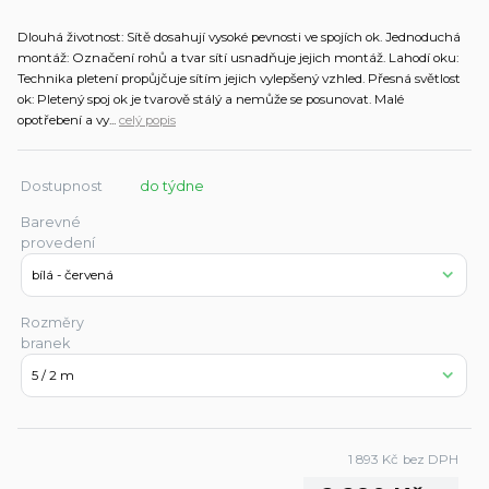
Dlouhá životnost: Sítě dosahují vysoké pevnosti ve spojích ok. Jednoduchá
montáž: Označení rohů a tvar sítí usnadňuje jejich montáž. Lahodí oku:
Technika pletení propůjčuje sítím jejich vylepšený vzhled. Přesná světlost
ok: Pletený spoj ok je tvarově stálý a nemůže se posunovat. Malé
opotřebení a vy...
celý popis
Dostupnost
do týdne
Barevné
provedení
Rozměry
branek
1 893 Kč
bez DPH