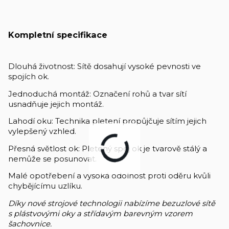
Kompletní specifikace
Dlouhá životnost: Sítě dosahují vysoké pevnosti ve
spojích ok.
Jednoduchá montáž: Označení rohů a tvar sítí
usnadňuje jejich montáž.
Lahodí oku: Technika pletení propůjčuje sítím jejich
vylepšený vzhled.
Přesná světlost ok: Pletený spoj ok je tvarově stálý a
nemůže se posunovat.
Malé opotřebení a vysoká odolnost proti oděru kvůli
chybějícímu uzlíku.
Díky nové strojové technologii nabízíme bezuzlové sítě
s plástvovými oky a střídavým barevným vzorem
šachovnice.