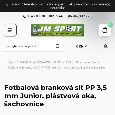
Nyní nás můžete sledovat na Instagramu, aby Vám žádná novinka již
neutekla!
+ 420 608 883 334
(Po-Pá,8-17hod.)
0
CZK
Úvod
BRANKY A VYBAVENÍ HŘIŠŤ
Sítě
Brankové sítě
Fotbalová branková síť PP 3,5 mm Junior, plástvová oka, šachovnice
Fotbalová branková síť PP 3,5
mm Junior, plástvová oka,
šachovnice