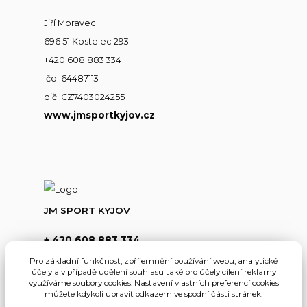
Jiří Moravec
696 51 Kostelec 293
+420 608 883 334
ičo: 64487113
dič: CZ7403024255
www.jmsportkyjov.cz
JM SPORT KYJOV
+ 420 608 883 334
(Po-Pá,8-17hod.)
Pro základní funkčnost, zpříjemnění používání webu, analytické
účely a v případě udělení souhlasu také pro účely cílení reklamy
info@jmsportkyjov.cz
využíváme soubory cookies. Nastavení vlastních preferencí cookies
můžete kdykoli upravit odkazem ve spodní části stránek.