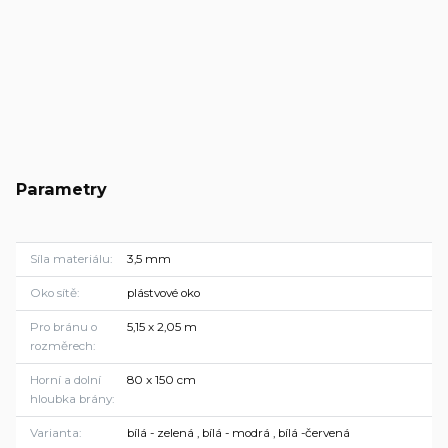
Parametry
Síla materiálu
3,5 mm
Oko sítě
plástvové oko
Pro bránu o
5,15 x 2,05 m
rozměrech
Horní a dolní
80 x 150 cm
hloubka brány
Varianta
bílá - zelená , bílá - modrá , bílá -červená