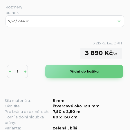
Rozměry
branek
3 215 Kč
bez DPH
3 890 Kč
/
ks
Přidat do košíku
Síla materiálu:
5 mm
Oko sítě:
čtvercové oko 120 mm
Pro bránu o rozměrech:
7,50 x 2,50 m
Horní a dolní hloubka
80 x 150 cm
brány:
Varianta:
zelená , bílá