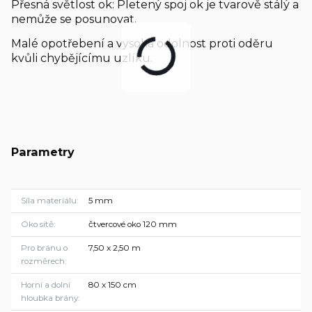
Přesná světlost ok: Pletený spoj ok je tvarově stálý a
nemůže se posunovat.
Malé opotřebení a vysoká odolnost proti oděru
kvůli chybějícímu uzlíku.
Parametry
Síla materiálu
5 mm
Oko sítě
čtvercové oko 120 mm
Pro bránu o
7,50 x 2,50 m
rozměrech
Horní a dolní
80 x 150 cm
hloubka brány