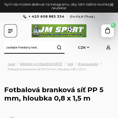
Nyní nás můžete sledovat na Instagramu, aby Vám žádná novinka již
neutekla!
+ 420 608 883 334
(Po-Pá,8-17hod.)
0
CZK
Úvod
BRANKY A VYBAVENÍ HŘIŠŤ
Sítě
Brankové sítě
Fotbalová branková síť PP 5 mm, hloubka 0,8 x 1,5 m
Fotbalová branková síť PP 5
mm, hloubka 0,8 x 1,5 m