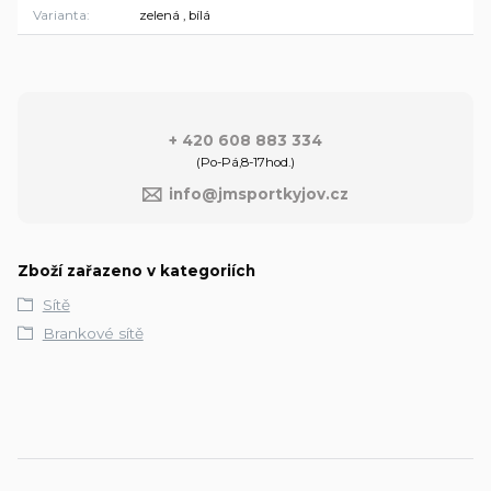
Varianta
zelená , bílá
+ 420 608 883 334
(Po-Pá,8-17hod.)
info@jmsportkyjov.cz
Zboží zařazeno v kategoriích
Sítě
Brankové sítě