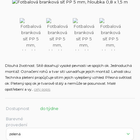
Dlouhá životnost: Sítě dosahují vysoké pevnosti ve spojích ok. Jednoduchá
montáž: Označení rohů a tvar sítí usnadňuje jejich montáž. Lahodí oku:
Technika pletení propůjčuje sítím jejich vylepšený vzhled. Přesná světlost
ok: Pletený spoj ok je tvarově stálý a nemůže se posunovat. Malé
opotřebení a vy...
celý popis
Dostupnost
do týdne
Barevné
provedení