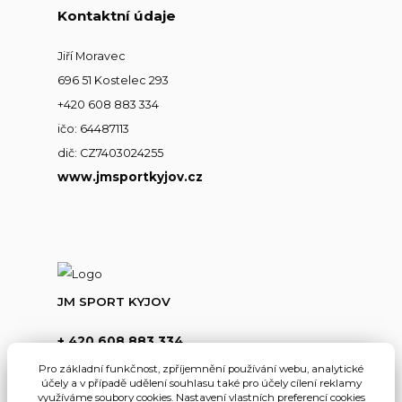
Kontaktní údaje
Jiří Moravec
696 51 Kostelec 293
+420 608 883 334
ičo: 64487113
dič: CZ7403024255
www.jmsportkyjov.cz
JM SPORT KYJOV
+ 420 608 883 334
(Po-Pá,8-17hod.)
Pro základní funkčnost, zpříjemnění používání webu, analytické
účely a v případě udělení souhlasu také pro účely cílení reklamy
info@jmsportkyjov.cz
využíváme soubory cookies. Nastavení vlastních preferencí cookies