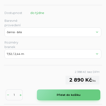
Dostupnost
do týdne
Barevné
provedení
Rozměry
branek
2 388 Kč
bez DPH
2 890 Kč
/
ks
Přidat do košíku