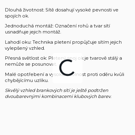
Dlouhá životnost: Sítě dosahují vysoké pevnosti ve
spojích ok.
Jednoduchá montáž: Označení rohů a tvar sítí
usnadňuje jejich montáž.
Lahodí oku: Technika pletení propůjčuje sítím jejich
vylepšený vzhled.
Přesná světlost ok: Pletený spoj ok je tvarově stálý a
nemůže se posunovat.
Malé opotřebení a vysoká odolnost proti oděru kvůli
chybějícímu uzlíku.
Skvělý vzhled brankových sítí je ještě podtržen
dvoubarevnými kombinacemi klubových barev.