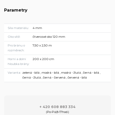
Parametry
Síla materiálu
4 mm
Oko sítě
čtvercové oko 120 mm
Pro bránu o
7,50 x 2,50 m
rozměrech
Horní a dolní
200 x 200 cm
hloubka brány
Varianta
zelená - bílá , modrá - bílá , modrá - žlutá , černá - bílá ,
černá - žlutá , černá - červená , červená - bílá
+ 420 608 883 334
(Po-Pá,8-17hod.)