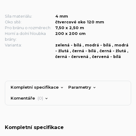
Síla materiálu:
4 mm
Oko sítě:
čtvercové oko 120 mm
Pro bránu o rozměrech:
7,50 x 2,50 m
Horní a dolní hloubka
200 x 200 cm
brány:
Varianta:
zelená - bílá , modrá - bílá , modrá
- žlutá , černá - bílá , černá - žlutá ,
černá - červená , červená - bílá
Kompletní specifikace
Parametry
Komentáře
0
Kompletní specifikace