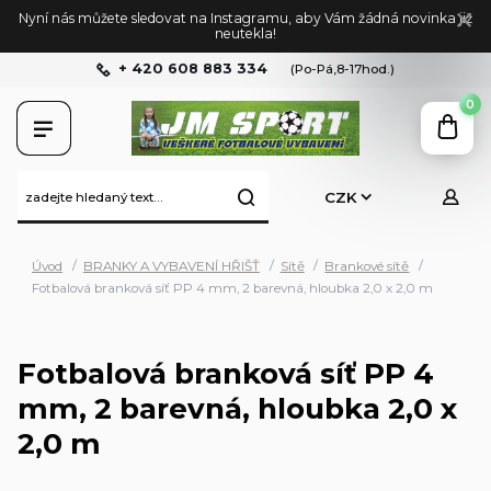
Nyní nás můžete sledovat na Instagramu, aby Vám žádná novinka již
neutekla!
+ 420 608 883 334
(Po-Pá,8-17hod.)
0
CZK
Úvod
BRANKY A VYBAVENÍ HŘIŠŤ
Sítě
Brankové sítě
Fotbalová branková síť PP 4 mm, 2 barevná, hloubka 2,0 x 2,0 m
Fotbalová branková síť PP 4
mm, 2 barevná, hloubka 2,0 x
2,0 m