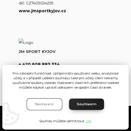
dič: CZ7403024255
www.jmsportkyjov.cz
JM SPORT KYJOV
+ 420 608 883 334
(Po-Pá,8-17hod.)
Pro základní funkčnost, zpříjemnění používání webu, analytické
účely a v případě udělení souhlasu také pro účely cílení reklamy
info@jmsportkyjov.cz
využíváme soubory cookies. Nastavení vlastních preferencí cookies
můžete kdykoli upravit odkazem ve spodní části stránek.
Nastavení
Souhlasím
JMKyjov
Souhlas můžete odmítnout
zde
.
Vytvořeno na
Eshop-rychle.cz