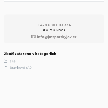
+ 420 608 883 334
(Po-Pá,8-17hod.)
info@jmsportkyjov.cz
Zboží zařazeno v kategoriích
Sítě
Brankové sítě