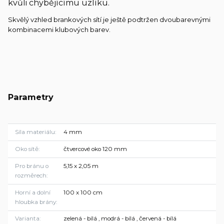
kvůli chybějícímu uzlíku.
Skvělý vzhled brankových sítí je ještě podtržen dvoubarevnými
kombinacemi klubových barev.
Parametry
Síla materiálu
4 mm
Oko sítě
čtvercové oko 120 mm
Pro bránu o
5,15 x 2,05 m
rozměrech
Horní a dolní
100 x 100 cm
hloubka brány
Varianta
zelená - bílá , modrá - bílá , červená - bílá