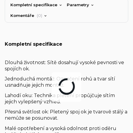
Kompletní specifikace
Parametry
Komentáře
0
Kompletní specifikace
Dlouhá životnost: Sítě dosahují vysoké pevnosti ve
spojích ok.
Jednoduchá montáž: Označení rohů a tvar sítí
usnadňuje jejich montáž.
Lahodí oku: Technika pletení propůjčuje sítím
jejich vylepšený vzhled.
Přesná světlost ok: Pletený spoj ok je tvarově stálý a
nemůže se posunovat.
Malé opotřebení a vysoká odolnost proti oděru