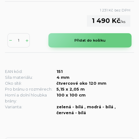
1 231 Kč
bez DPH
1 490 Kč
/
ks
Přidat do košíku
EAN kód:
151
Síla materiálu:
4 mm
Oko sítě:
čtvercové oko 120 mm
Pro bránu o rozměrech:
5,15 x 2,05 m
Horní a dolní hloubka
100 x 100 cm
brány:
Varianta:
zelená - bílá , modrá - bílá ,
červená - bílá