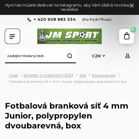
Nyní nás můžete sledovat na Instagramu, aby Vám žádná novinka již
neutekla!
+ 420 608 883 334
(Po-Pá,8-17hod.)
0
CZK
Úvod
BRANKY A VYBAVENÍ HŘIŠŤ
Sítě
Brankové sítě
Fotbalová branková síť 4 mm Junior, polypropylen dvoubarevná, box
Fotbalová branková síť 4 mm
Junior, polypropylen
dvoubarevná, box