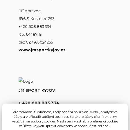
Jiří Moravec
696 51 Kostelec 293
+420 608 883 334
ičo: 64487113
dič: CZ7403024255
www.jmsportkyjov.cz
JM SPORT KYJOV
+ 420 608 883 334
(Po-Pá,8-17hod.)
Pro základní funkčnost, zpříjemnění používání webu, analytické
účely a v případě udělení souhlasu také pro účely cílení reklamy
info@jmsportkyjov.cz
využíváme soubory cookies. Nastavení vlastních preferencí cookies
můžete kdykoli upravit odkazem ve spodní části stránek.