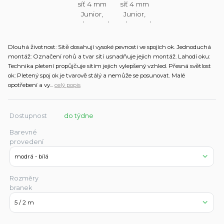
Dlouhá životnost: Sítě dosahují vysoké pevnosti ve spojích ok. Jednoduchá
montáž: Označení rohů a tvar sítí usnadňuje jejich montáž. Lahodí oku:
Technika pletení propůjčuje sítím jejich vylepšený vzhled. Přesná světlost
ok: Pletený spoj ok je tvarově stálý a nemůže se posunovat. Malé
opotřebení a vy...
celý popis
Dostupnost
do týdne
Barevné
provedení
Rozměry
branek