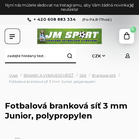
Nyní nás můžete sledovat na Instagramu, aby Vám žádná novinka již
neutekla!
+ 420 608 883 334
(Po-Pá,8-17hod.)
0
CZK
Úvod
BRANKY A VYBAVENÍ HŘIŠŤ
Sítě
Brankové sítě
Fotbalová branková síť 3 mm Junior, polypropylen
Fotbalová branková síť 3 mm
Junior, polypropylen