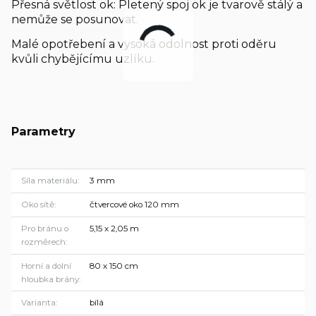
Přesná světlost ok: Pletený spoj ok je tvarově stálý a
nemůže se posunovat.
Malé opotřebení a vysoká odolnost proti oděru
kvůli chybějícímu uzlíku.
Parametry
Síla materiálu
3 mm
Oko sítě
čtvercové oko 120 mm
Pro bránu o
5,15 x 2,05 m
rozměrech
Horní a dolní
80 x 150 cm
hloubka brány
Varianta
bílá