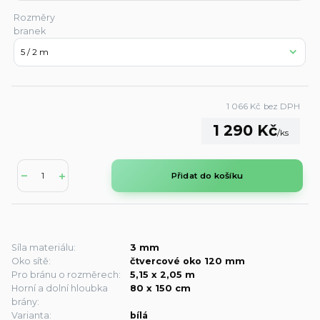
Rozměry
branek
1 066 Kč
bez DPH
1 290 Kč
/
ks
Přidat do košíku
Síla materiálu:
3 mm
Oko sítě:
čtvercové oko 120 mm
Pro bránu o rozměrech:
5,15 x 2,05 m
Horní a dolní hloubka
80 x 150 cm
brány:
Varianta:
bílá