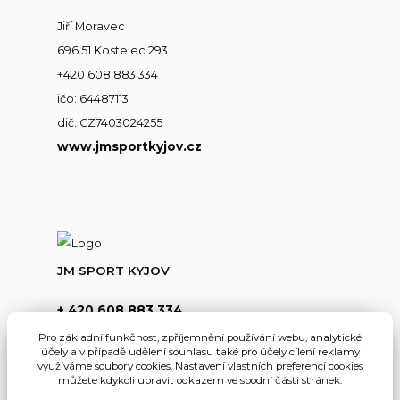
Jiří Moravec
696 51 Kostelec 293
+420 608 883 334
ičo: 64487113
dič: CZ7403024255
www.jmsportkyjov.cz
JM SPORT KYJOV
+ 420 608 883 334
(Po-Pá,8-17hod.)
Pro základní funkčnost, zpříjemnění používání webu, analytické
účely a v případě udělení souhlasu také pro účely cílení reklamy
info@jmsportkyjov.cz
využíváme soubory cookies. Nastavení vlastních preferencí cookies
můžete kdykoli upravit odkazem ve spodní části stránek.