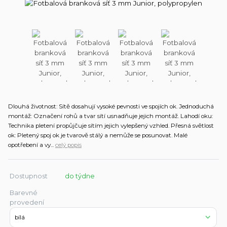
Dlouhá životnost: Sítě dosahují vysoké pevnosti ve spojích ok. Jednoduchá
montáž: Označení rohů a tvar sítí usnadňuje jejich montáž. Lahodí oku:
Technika pletení propůjčuje sítím jejich vylepšený vzhled. Přesná světlost
ok: Pletený spoj ok je tvarově stálý a nemůže se posunovat. Malé
opotřebení a vy...
celý popis
Dostupnost
do týdne
Barevné
provedení