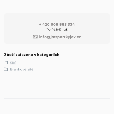
+ 420 608 883 334
(Po-Pá,8-17hod.)
info@jmsportkyjov.cz
Zboží zařazeno v kategoriích
Sítě
Brankové sítě