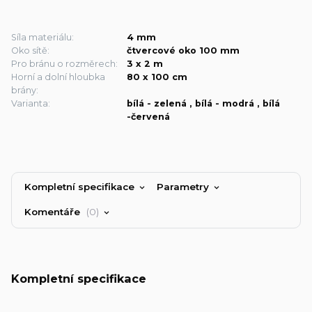
Síla materiálu:
4 mm
Oko sítě:
čtvercové oko 100 mm
Pro bránu o rozměrech:
3 x 2 m
Horní a dolní hloubka
80 x 100 cm
brány:
Varianta:
bílá - zelená , bílá - modrá , bílá
-červená
Kompletní specifikace
Parametry
Komentáře
0
Kompletní specifikace