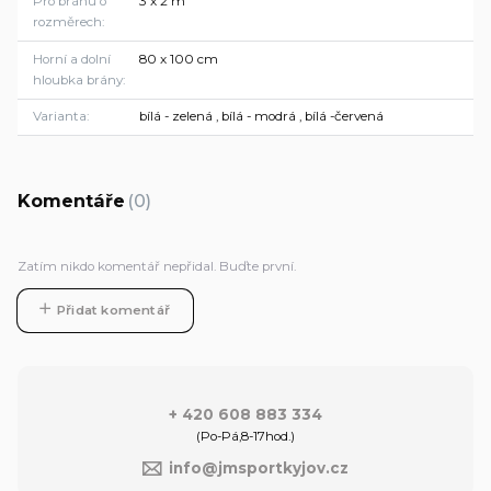
Pro bránu o
3 x 2 m
rozměrech
Horní a dolní
80 x 100 cm
hloubka brány
Varianta
bílá - zelená , bílá - modrá , bílá -červená
Komentáře
0
Zatím nikdo komentář nepřidal. Buďte první.
Přidat komentář
+ 420 608 883 334
(Po-Pá,8-17hod.)
info@jmsportkyjov.cz