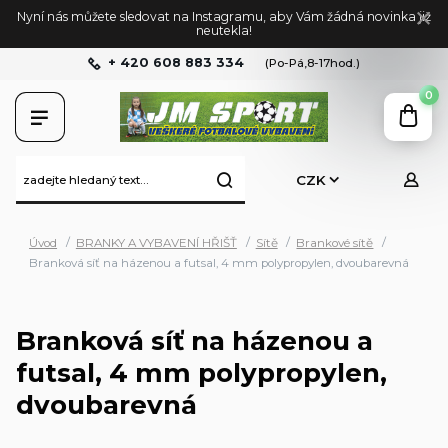
Nyní nás můžete sledovat na Instagramu, aby Vám žádná novinka již
neutekla!
+ 420 608 883 334
(Po-Pá,8-17hod.)
0
CZK
Úvod
BRANKY A VYBAVENÍ HŘIŠŤ
Sítě
Brankové sítě
Branková síť na házenou a futsal, 4 mm polypropylen, dvoubarevná
Branková síť na házenou a
futsal, 4 mm polypropylen,
dvoubarevná