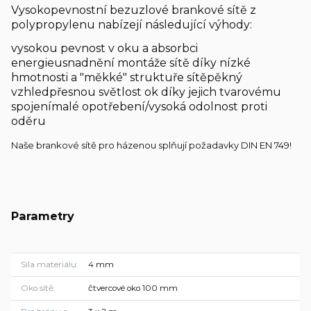
Vysokopevnostní bezuzlové brankové sítě z
polypropylenu nabízejí následující výhody:
vysokou pevnost v oku a absorbci
energie
usnadnění montáže sítě díky nízké
hmotnosti a "měkké" struktuře sítě
pěkný
vzhled
přesnou světlost ok díky jejich tvarovému
spojení
malé opotřebení/vysoká odolnost proti
oděru
Naše brankové sítě pro házenou splňují požadavky DIN EN 749!
Parametry
Síla materiálu
4 mm
Oko sítě
čtvercové oko 100 mm