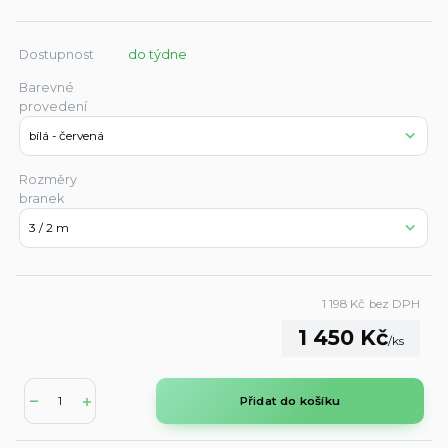
Dostupnost
do týdne
Barevné
provedení
Rozměry
branek
1 198 Kč
bez DPH
1 450 Kč
/
ks
Přidat do košíku