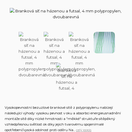
Vysokopevnostní bezuzlové brankové sítě z polypropylenu nabízejí
následující výhody: vysokou pevnost v oku a absorbci energieusnadnění
montáže sítě díky nízké hmotnosti a "měkké" struktuře sítěpěkný
vzhledpřesnou světlost ok díky jejich tvarovému spojenímalé
opotřebení/vysoká odolnost proti oděru Na...
celý popis