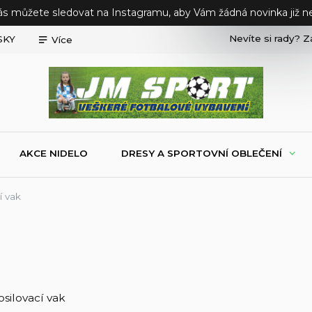
ás můžete sledovat na Instagramu, aby Vám žádná novinka již ne
Nevíte si rady? Z
SKY
Více
AKCE NIDELO
DRESY A SPORTOVNÍ OBLEČENÍ
í vak