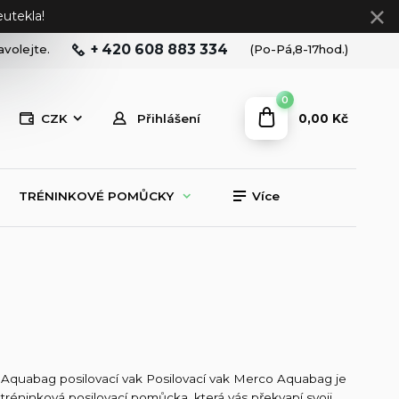
utekla!
+ 420 608 883 334
avolejte.
(Po-Pá,8-17hod.)
0
0,00 Kč
CZK
Přihlášení
TRÉNINKOVÉ POMŮCKY
Více
Aquabag posilovací vak Posilovací vak Merco Aquabag je
tréninková posilovací pomůcka, která vás překvapí svoji