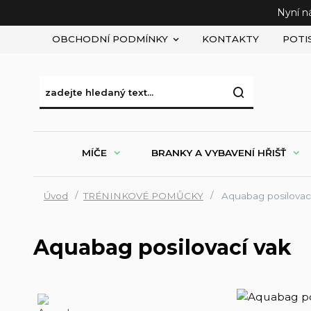
Nyní n
OBCHODNÍ PODMÍNKY
KONTAKTY
POTI
MÍČE
BRANKY A VYBAVENÍ HŘIŠŤ
Úvod
TRÉNINKOVÉ POMŮCKY
Aquabag posilovac
Aquabag posilovací vak