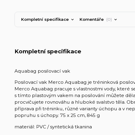
Kompletní specifikace
Komentáře
0
Kompletní specifikace
Aquabag posilovací vak
Posilovací vak Merco Aquabag je tréninková posilova
Merco Aquabag pracuje s vlastnostmi vody, které se d
s tímto plastovým vakem na posilování můžete dělat
procvičujete rovnováhu a hluboké svalstvo těla. 
příprava při tréninku, různé varianty úchopu a v n
popruhu s úchopy. 75 x 25 cm, 845 g
materiál: PVC / syntetická tkanina