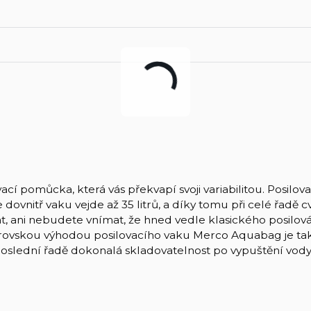
cí pomůcka, která vás překvapí svoji variabilitou. Posilova
ovnitř vaku vejde až 35 litrů, a díky tomu při celé řadě cv
, ani nebudete vnímat, že hned vedle klasického posilová
Obrovskou výhodou posilovacího vaku Merco Aquabag je ta
eposlední řadě dokonalá skladovatelnost po vypuštění vod