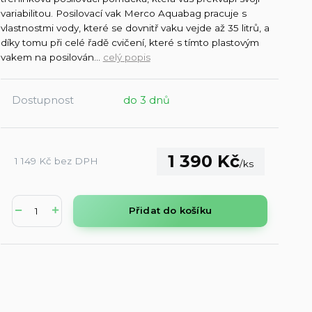
variabilitou. Posilovací vak Merco Aquabag pracuje s
vlastnostmi vody, které se dovnitř vaku vejde až 35 litrů, a
díky tomu při celé řadě cvičení, které s tímto plastovým
vakem na posilován...
celý popis
Dostupnost
do 3 dnů
1 390 Kč
1 149 Kč
bez DPH
/
ks
Přidat do košíku