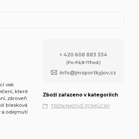
+ 420 608 883 334
(Po-Pá,8-17hod.)
info@jmsportkyjov.cz
cí vak
ičení, které
Zboží zařazeno v kategoriích
ní, zároveň
ké blesková
TRÉNINKOVÉ POMŮCKY
y a odejmutí