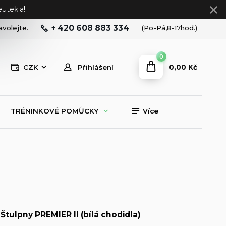
utekla!
+ 420 608 883 334
avolejte.
(Po-Pá,8-17hod.)
0
0,00 Kč
CZK
Přihlášení
TRÉNINKOVÉ POMŮCKY
Více
Štulpny PREMIER II (bílá chodidla)