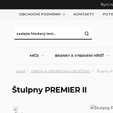
Nyní n
OBCHODNÍ PODMÍNKY
KONTAKTY
POTI
MÍČE
BRANKY A VYBAVENÍ HŘIŠŤ
Úvod
DRESY A SPORTOVNÍ OBLEČENÍ
Štulpny 
Štulpny PREMIER II