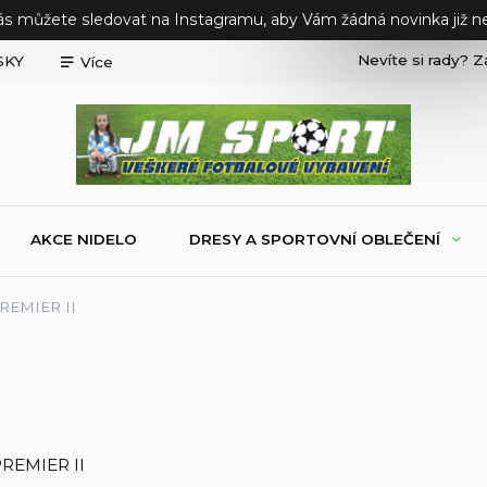
ás můžete sledovat na Instagramu, aby Vám žádná novinka již ne
Nevíte si rady? Z
SKY
Více
AKCE NIDELO
DRESY A SPORTOVNÍ OBLEČENÍ
PREMIER II