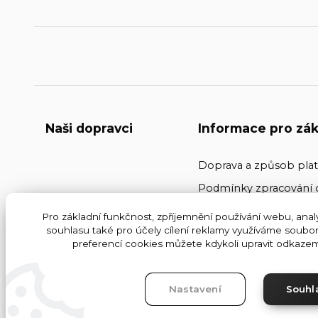
Naši dopravci
Informace pro zák
Doprava a způsob pla
Podmínky zpracování 
Kontakty
Pro základní funkčnost, zpříjemnění používání webu, analy
souhlasu také pro účely cílení reklamy využíváme soubor
Obchodní podmínky
preferencí cookies můžete kdykoli upravit odkazem 
Nastavení
Souhl