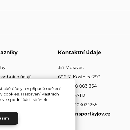
azníky
Kontaktní údaje
tby
Jiří Moravec
osobních údajů
696 51 Kostelec 293
+420 608 883 334
tické účely a v případě udělení
y cookies. Nastavení vlastních
ičo: 64487113
ve spodní části stránek.
dič: CZ7403024255
www.jmsportkyjov.cz
asím