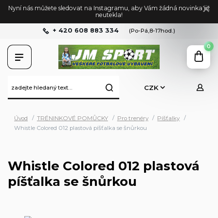
Nyní nás můžete sledovat na Instagramu, aby Vám žádná novinka již
neutekla!
+ 420 608 883 334
(Po-Pá,8-17hod.)
0
CZK
Úvod
TRÉNINKOVÉ POMŮCKY
Pro trenéry
Píšťalky
Whistle Colored 012 plastová píšťalka se šnůrkou
Whistle Colored 012 plastová
píšťalka se šnůrkou