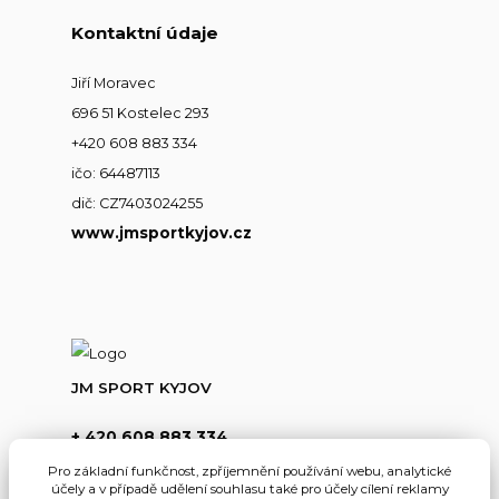
Kontaktní údaje
Jiří Moravec
696 51 Kostelec 293
+420 608 883 334
ičo: 64487113
dič: CZ7403024255
www.jmsportkyjov.cz
JM SPORT KYJOV
+ 420 608 883 334
(Po-Pá,8-17hod.)
Pro základní funkčnost, zpříjemnění používání webu, analytické
účely a v případě udělení souhlasu také pro účely cílení reklamy