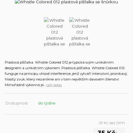
Plastová píšťalka Whistle Colored 012 je typická svým unikátním
designem a unikátním výkonem. Plastová píšťalka Whistle Colored 012
funguje na principu vlnové interference, jenž vytváří intenzivní, pronikavý,
hlasitý zvuk, který nezanikne ani v tom největším davovém šílenství.
Mimořádně výkonná pí...
celý popis
Dostupnost
do týdne
29 Kč
bez DPH
35 Kč