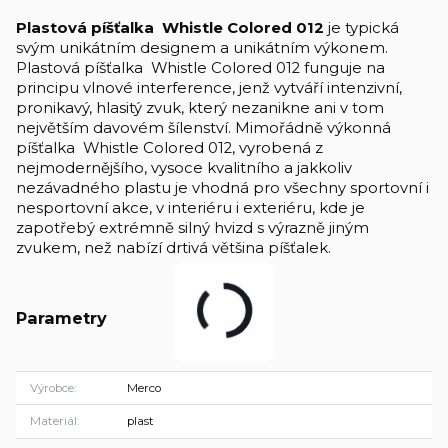
Plastová píšťalka Whistle Colored 012
je typická
svým unikátním designem a unikátním výkonem.
Plastová píšťalka Whistle Colored 012 funguje na
principu vlnové interference, jenž vytváří intenzivní,
pronikavý, hlasitý zvuk, který nezanikne ani v tom
největším davovém šílenství. Mimořádně výkonná
píšťalka Whistle Colored 012, vyrobená z
nejmodernějšího, vysoce kvalitního a jakkoliv
nezávadného plastu je vhodná pro všechny sportovní i
nesportovní akce, v interiéru i exteriéru, kde je
zapotřebý extrémně silný hvizd s výrazně jiným
zvukem, než nabízí drtivá většina píšťalek.
Parametry
Výrobce
Merco
Materiál
plast