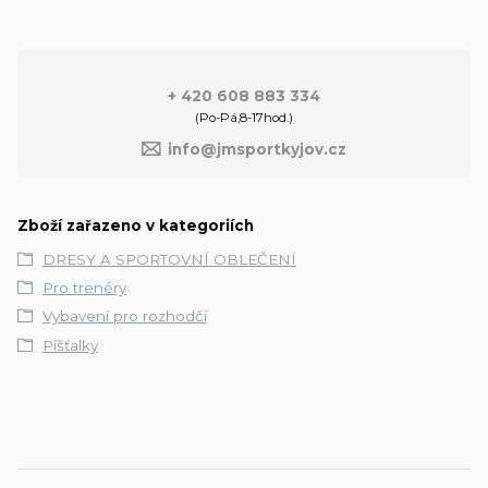
+ 420 608 883 334
(Po-Pá,8-17hod.)
info@jmsportkyjov.cz
Zboží zařazeno v kategoriích
DRESY A SPORTOVNÍ OBLEČENÍ
Pro trenéry
Vybavení pro rozhodčí
Píšťalky