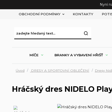
Nyní n
OBCHODNÍ PODMÍNKY
KONTAKTY
POTI
MÍČE
BRANKY A VYBAVENÍ HŘIŠŤ
Úvod
DRESY A SPORTOVNÍ OBLEČENÍ
Dresy Nid
Hráčský dres NIDELO Playe