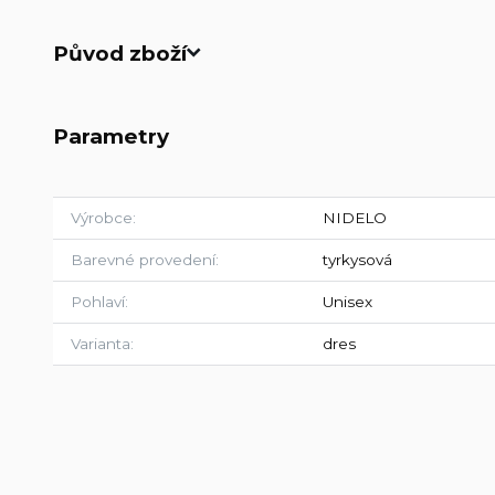
Původ zboží
Parametry
Výrobce
NIDELO
Barevné provedení
tyrkysová
Pohlaví
Unisex
Varianta
dres