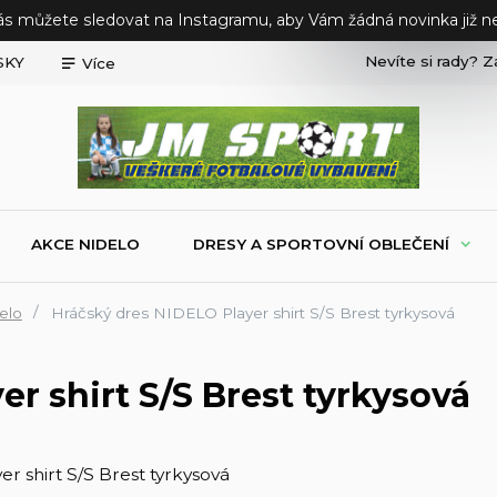
ás můžete sledovat na Instagramu, aby Vám žádná novinka již ne
Nevíte si rady? Z
SKY
Více
AKCE NIDELO
DRESY A SPORTOVNÍ OBLEČENÍ
elo
Hráčský dres NIDELO Player shirt S/S Brest tyrkysová
r shirt S/S Brest tyrkysová