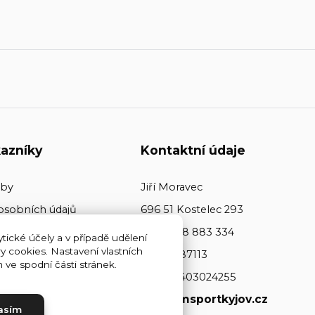
azníky
Kontaktní údaje
tby
Jiří Moravec
osobních údajů
696 51 Kostelec 293
+420 608 883 334
tické účely a v případě udělení
y cookies. Nastavení vlastních
ičo: 64487113
ve spodní části stránek.
dič: CZ7403024255
www.jmsportkyjov.cz
asím