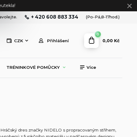
utekla!
+ 420 608 883 334
avolejte.
(Po-Pá,8-17hod.)
0
0,00 Kč
CZK
Přihlášení
TRÉNINKOVÉ POMŮCKY
Více
Hráčský dres značky NIDELO s propracovaným střihem,
vyrobený z funkčního materiálu v nadčasovém designu.