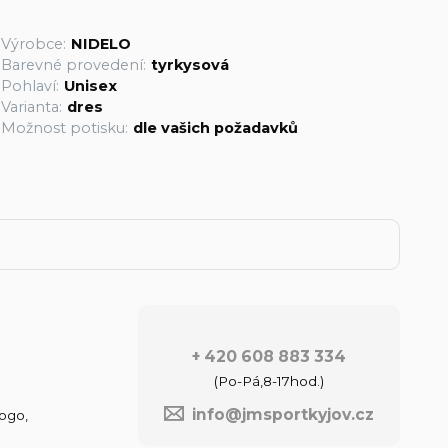
Výrobce:
NIDELO
Barevné provedení:
tyrkysová
Pohlaví:
Unisex
Varianta:
dres
Možnost potisku:
dle vašich požadavků
+ 420 608 883 334
(Po-Pá,8-17hod.)
info@jmsportkyjov.cz
ogo,