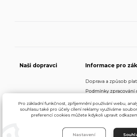
Naši dopravci
Informace pro zák
Doprava a způsob pla
Podmínky zpracování 
Kontakty
Pro základní funkčnost, zpříjemnění používání webu, analy
souhlasu také pro účely cílení reklamy využíváme soubor
Obchodní podmínky
preferencí cookies můžete kdykoli upravit odkazem 
Nastavení
Souhl