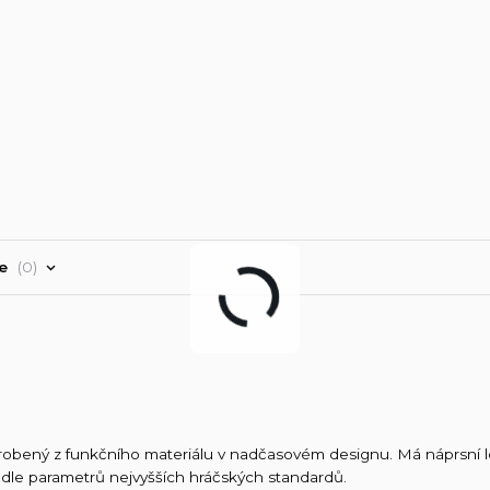
ře
0
obený z funkčního materiálu v nadčasovém designu. Má náprsní l
dle parametrů nejvyšších hráčských standardů.