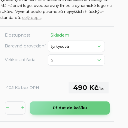
Má náprsní logo, dvoubarevný límec a dynamické logo na
rukávu. Vyvinut podle parametrů nejvyšších hráčských
standardů.
celý popis
Dostupnost
Skladem
Barevné provedení
Velikostní řada
490 Kč
405 Kč
bez DPH
/
ks
Přidat do košíku