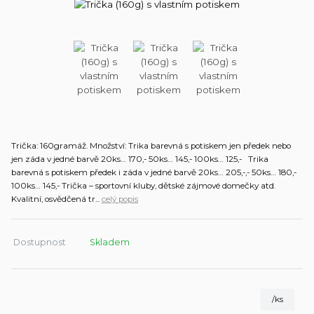
Trička: 160gramáž. Množství: Trika barevná s potiskem jen předek nebo
jen záda v jedné barvě 20ks… 170,- 50ks… 145,- 100ks… 125,- Trika
barevná s potiskem předek i záda v jedné barvě 20ks… 205,-,- 50ks… 180,-
100ks… 145,- Trička – sportovní kluby, dětské zájmové domečky atd.
Kvalitní, osvědčená tr...
celý popis
Dostupnost
Skladem
/
ks