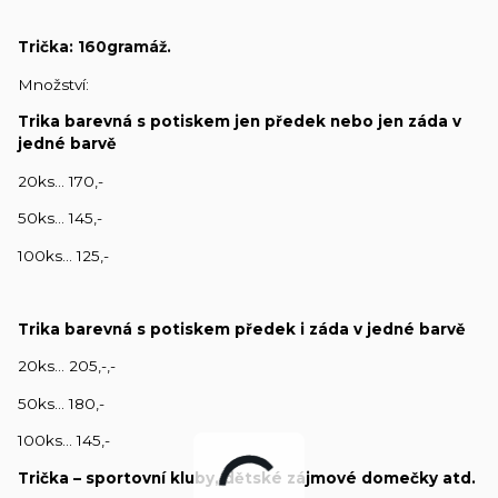
Trička: 160gramáž.
Množství:
Trika barevná s potiskem jen předek nebo jen záda v
jedné barvě
20ks… 170,-
50ks… 145,-
100ks… 125,-
Trika barevná s potiskem předek i záda v jedné barvě
20ks… 205,-,-
50ks… 180,-
100ks… 145,-
Trička – sportovní kluby, dětské zájmové domečky atd.