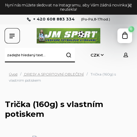
Nyní nás můžete sledovat na Instagramu, aby Vám žádná novinka již
neutekla!
+ 420 608 883 334
(Po-Pá,8-17hod.)
0
CZK
Úvod
DRESY A SPORTOVNÍ OBLEČENÍ
Trička (160g) s
vlastním potiskem
Trička (160g) s vlastním
potiskem