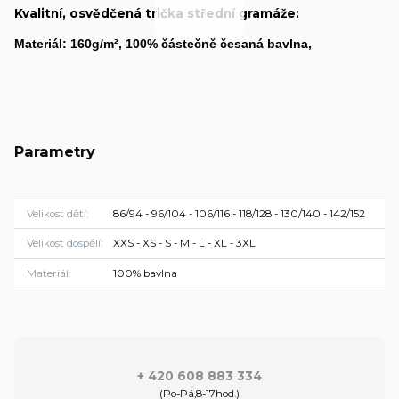
Kvalitní, osvědčená trička střední gramáže:
Materiál:
160g/m², 100% částečně česaná bavlna,
Parametry
Velikost dětí
86/94 - 96/104 - 106/116 - 118/128 - 130/140 - 142/152
Velikost dospělí
XXS - XS - S - M - L - XL - 3XL
Materiál
100% bavlna
+ 420 608 883 334
(Po-Pá,8-17hod.)