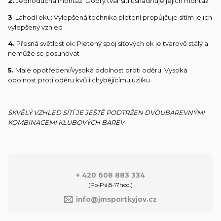
2.
Jednoduchá montáž: Dobrý tvar sítí usnadňuje jejich montáž
3
. Lahodí oku: Vylepšená technika pletení propůjčuje sítím jejich
vylepšený vzhled
4.
Přesná světlost ok: Pletený spoj síťových ok je tvarově stálý a
nemůže se posunovat
5.
Malé opotřebení/vysoká odolnost proti oděru: Vysoká
odolnost proti oděru kvůli chybějícímu uzlíku
SKVĚLÝ VZHLED SÍTÍ JE JEŠTĚ PODTRŽEN DVOUBAREVNÝMI
KOMBINACEMI KLUBOVÝCH BAREV
+ 420 608 883 334
(Po-Pá,8-17hod.)
info@jmsportkyjov.cz