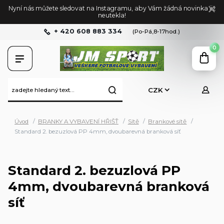
Nyní nás můžete sledovat na Instagramu, aby Vám žádná novinka již
neutekla!
+ 420 608 883 334
(Po-Pá,8-17hod.)
0
CZK
Úvod
BRANKY A VYBAVENÍ HŘIŠŤ
Sítě
Brankové sítě
Standard 2. bezuzlová PP 4mm, dvoubarevná branková síť
Standard 2. bezuzlová PP
4mm, dvoubarevná branková
síť