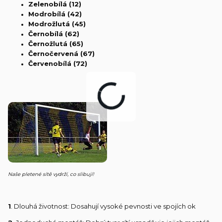
Zelenobílá (12)
Modrobílá (42)
Modrožlutá (45)
Černobílá (62)
Černožlutá (65)
Černočervená (67)
Červenobílá (72)
Naše pletené sítě vydrží, co slibují!
1
. Dlouhá životnost: Dosahují vysoké pevnosti ve spojích ok