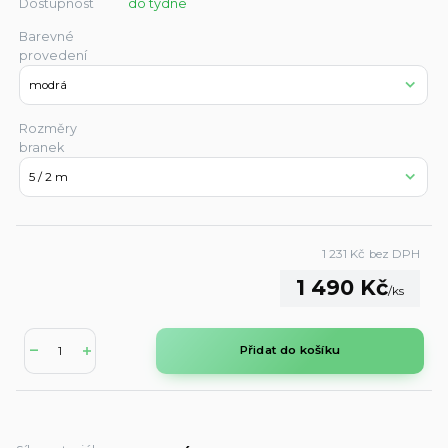
Dostupnost
do týdne
Barevné
provedení
Rozměry
branek
1 231 Kč
bez DPH
1 490 Kč
/
ks
Přidat do košíku