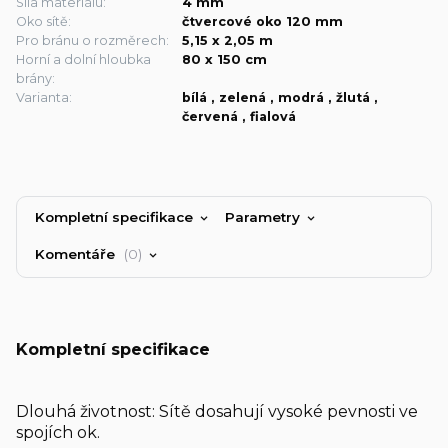
Síla materiálu:
4 mm
Oko sítě:
čtvercové oko 120 mm
Pro bránu o rozměrech:
5,15 x 2,05 m
Horní a dolní hloubka
80 x 150 cm
brány:
Varianta:
bílá , zelená , modrá , žlutá ,
červená , fialová
Kompletní specifikace
Parametry
Komentáře
0
Kompletní specifikace
Dlouhá životnost: Sítě dosahují vysoké pevnosti ve
spojích ok.