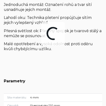
Jednoduchá montáž: Označení rohů a tvar sítí
usnadňuje jejich montáž.
Lahodí oku: Technika pletení propůjčuje sítím
jejich vylepšený vzhled.
Přesná světlost ok: Pletený spoj ok je tvarově stálý a
nemůže se posunovat.
Malé opotřebení a vysoká odolnost proti oděru
kvůli chybějícímu uzlíku.
Parametry
Síla materiálu
4 mm
Oko sítě
čtvercové oko 120 mm