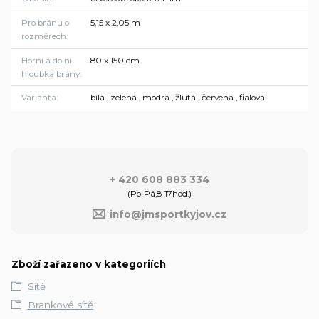
Pro bránu o
5,15 x 2,05 m
rozměrech
Horní a dolní
80 x 150 cm
hloubka brány
Varianta
bílá , zelená , modrá , žlutá , červená , fialová
+ 420 608 883 334
(Po-Pá,8-17hod.)
info@jmsportkyjov.cz
Zboží zařazeno v kategoriích
Sítě
Brankové sítě