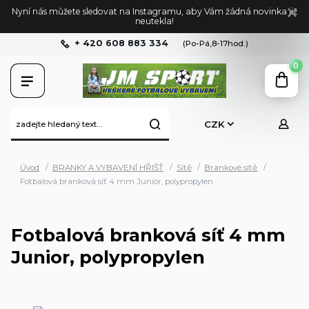
Nyní nás můžete sledovat na Instagramu, aby Vám žádná novinka již
neutekla!
+ 420 608 883 334
(Po-Pá,8-17hod.)
0
CZK
Úvod
BRANKY A VYBAVENÍ HŘIŠŤ
Sítě
Brankové sítě
Fotbalová branková síť 4 mm Junior, polypropylen
Fotbalová branková síť 4 mm
Junior, polypropylen